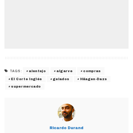
alentejo
algarve
compras
TAGS:
El Corte Inglés
gelados
Häagen-Dazs
supermercado
Ricardo Durand