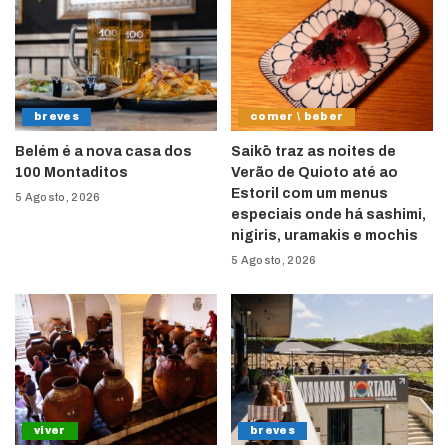
breves
comer \ beber
Belém é a nova casa dos
Saikō traz as noites de
100 Montaditos
Verão de Quioto até ao
Estoril com um menus
5 Agosto, 2026
especiais onde há sashimi,
nigiris, uramakis e mochis
5 Agosto, 2026
viver
breves