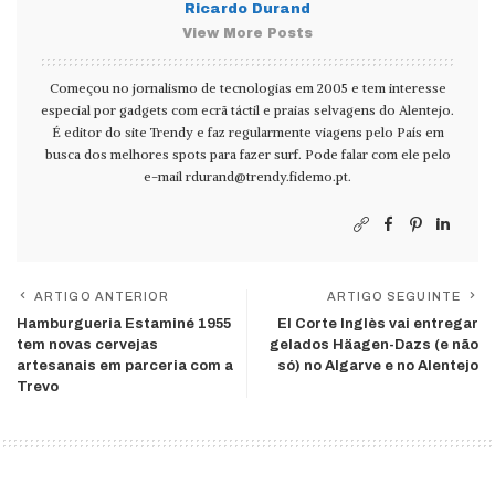
Ricardo Durand
View More Posts
Começou no jornalismo de tecnologias em 2005 e tem interesse
especial por gadgets com ecrã táctil e praias selvagens do Alentejo.
É editor do site Trendy e faz regularmente viagens pelo País em
busca dos melhores spots para fazer surf. Pode falar com ele pelo
e-mail
rdurand@trendy.fidemo.pt
.
ARTIGO ANTERIOR
ARTIGO SEGUINTE
Hamburgueria Estaminé 1955
El Corte Inglès vai entregar
tem novas cervejas
gelados Häagen-Dazs (e não
artesanais em parceria com a
só) no Algarve e no Alentejo
Trevo