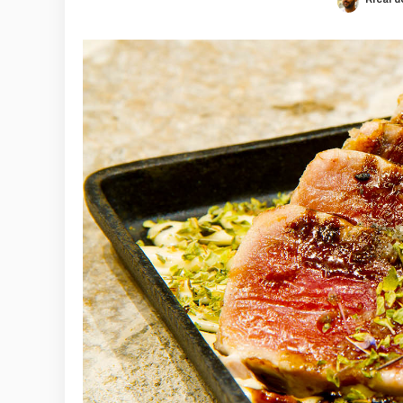
Poste
by