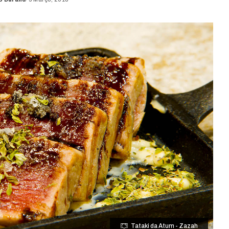
d
Tataki da Atum - Zazah