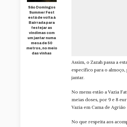
São Domingos
Summer Fest
está de volta à
Bairrada para
festejar as
vindimas com
um jantar numa
mesa de 50
metros, no meio
das vinhas
Assim, o Zazah passa a es
específico para o almoço,
jantar.
No menu estão a Vazia Fat
meias doses, por 9 e 8 eur
Vazia em Cama de Agrião
No que respeita aos acomp