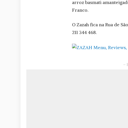
arroz basmati amanteigado 
Franco.
O Zazah fica na Rua de Sã
211 344 468.
– 