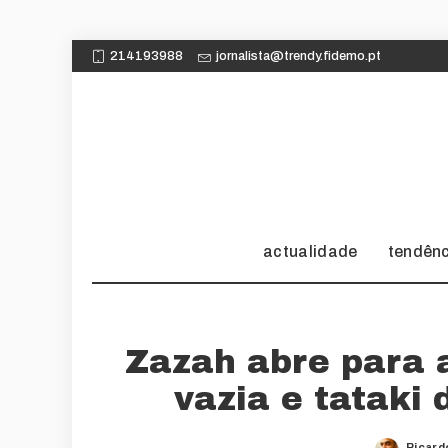
214193988
jornalista@trendy.fidemo.pt
actualidade
tendên
Zazah abre para 
vazia e tataki
Ricard