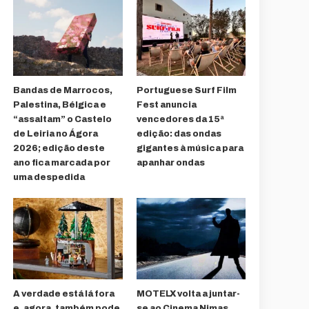
Bandas de Marrocos,
Portuguese Surf Film
Palestina, Bélgica e
Fest anuncia
“assaltam” o Castelo
vencedores da 15ª
de Leiria no Ágora
edição: das ondas
2026; edição deste
gigantes à música para
ano fica marcada por
apanhar ondas
uma despedida
A verdade está lá fora
MOTELX volta a juntar-
e, agora, também pode
se ao Cinema Nimas