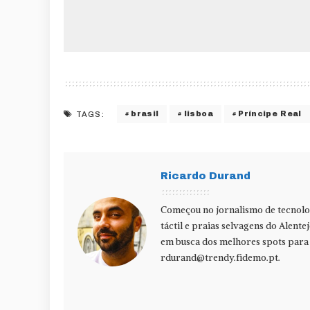
brasil
lisboa
Príncipe Real
TAGS:
Ricardo Durand
Começou no jornalismo de tecnolog
táctil e praias selvagens do Alente
em busca dos melhores spots para f
rdurand@trendy.fidemo.pt
.