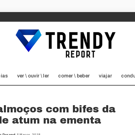
cias
ver \ ouvir \ ler
comer \ beber
viajar
condu
almoços com bifes da
 de atum na ementa
o Durand
5 Março, 2018