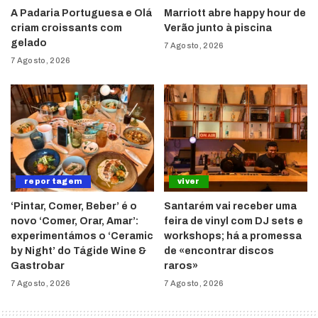
A Padaria Portuguesa e Olá
Marriott abre happy hour de
criam croissants com
Verão junto à piscina
gelado
7 Agosto, 2026
7 Agosto, 2026
reportagem
viver
‘Pintar, Comer, Beber’ é o
Santarém vai receber uma
novo ‘Comer, Orar, Amar’:
feira de vinyl com DJ sets e
experimentámos o ‘Ceramic
workshops; há a promessa
by Night’ do Tágide Wine &
de «encontrar discos
Gastrobar
raros»
7 Agosto, 2026
7 Agosto, 2026