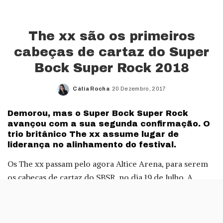
The xx são os primeiros
cabeças de cartaz do Super
Bock Super Rock 2018
Cátia Rocha
20 Dezembro, 2017
Posted
by
Demorou, mas o Super Bock Super Rock
avançou com a sua segunda confirmação. O
trio britânico The xx assume lugar de
liderança no alinhamento do festival.
Os The xx passam pelo agora Altice Arena, para serem
os cabeças de cartaz do SBSR, no dia 19 de Julho. A
banda lançou um disco este ano, I See You, logo no
primeiro mês do ano.