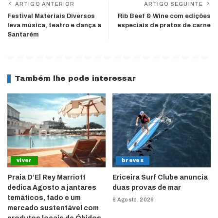
ARTIGO ANTERIOR
ARTIGO SEGUINTE
Festival Materiais Diversos
Rib Beef & Wine com edições
leva música, teatro e dança a
especiais de pratos de carne
Santarém
Também lhe pode interessar
viver
breves
Praia D’El Rey Marriott
Ericeira Surf Clube anuncia
dedica Agosto a jantares
duas provas de mar
temáticos, fado e um
6 Agosto, 2026
mercado sustentável com