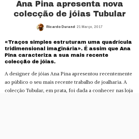
Ana Pina apresenta nova
colecção de jóias Tubular
Ricardo Durand
21 Março, 2017
Posted
by
«Traços simples estruturam uma quadrícula
tridimensional imaginária». É assim que Ana
Pina caracteriza a sua mais recente
colecção de jóias.
A designer de jóias Ana Pina apresentou recentemente
ao público o seu mais recente trabalho de joalharia. A
colecção Tubular, em prata, foi dada a conhecer nas loja
Scar.id (Porto) e na ICKX Contemporary Jewelry
(Bruxelas).
Pelo que podemos ver, a nova colecção Tubular
combina fios e tubos de secção redonda. Isto dá origem