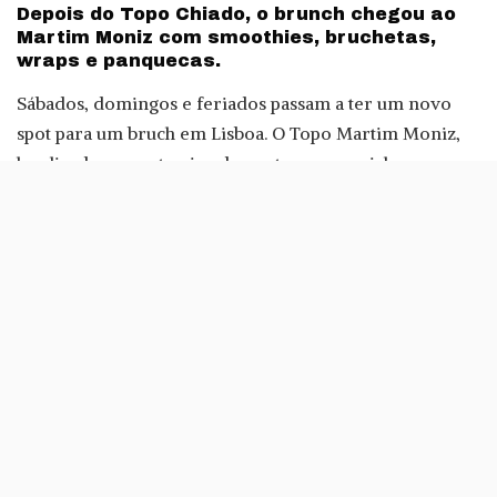
Depois do Topo Chiado, o brunch chegou ao
Martim Moniz com smoothies, bruchetas,
wraps e panquecas.
Sábados, domingos e feriados passam a ter um novo
spot para um bruch em Lisboa. O Topo Martim Moniz,
localizado no sexto piso do centro comercial com o
mesmo nome, acaba de inaugurar esta opção
gastronómica.
O brunch do Topo Martim Moniz está aberto entre as
12:30 e as 16 horas e custa quinze euros. Este menu tem
duas bebidas como opção: Smoothie Martim Moniz e
Smoothie Topo.