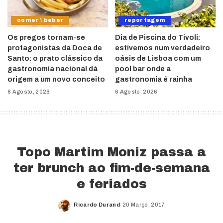
comer \ beber
reportagem
Os pregos tornam-se
Dia de Piscina do Tivoli:
protagonistas da Doca de
estivemos num verdadeiro
Santo: o prato clássico da
oásis de Lisboa com um
gastronomia nacional dá
pool bar onde a
origem a um novo conceito
gastronomia é rainha
6 Agosto, 2026
6 Agosto, 2026
Topo Martim Moniz passa a
ter brunch ao fim-de-semana
e feriados
Ricardo Durand
20 Março, 2017
Posted
by