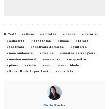
album
artistas
banda
bateria
TAGS:
concerto
concertos
disco
faixas
festivais
festivais de verão
guitarra
meo sudoeste
música
música estrangeira
música nacional
nos alive
orquestra
piano
rádio
som
sonoridade
Super Bock Super Rock
vocalista
Cátia Rocha