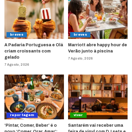
breves
breves
A Padaria Portuguesa e Olá
Marriott abre happy hour de
criam croissants com
Verão junto à piscina
gelado
7 Agosto, 2026
7 Agosto, 2026
reportagem
viver
‘Pintar, Comer, Beber’ é o
Santarém vai receber uma
novo ‘Comer, Orar, Amar’:
feira de vinyl com DJ sets e