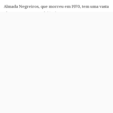
Almada Negreiros, que morreu em 1970, tem uma vasta
obra e uma marca indelével na arte portuguesa, que se
estende em áreas como a pintura, desenho, artes
gráficas, poesia e muito mais.
A exposição contará com 400 trabalhos de Almada
Negreiros, que estarão distribuídos por oito núcleos
temáticos. Com o título José de Almada Negreiros: uma
maneira de ser moderno, conta com curadoria a cargo
de Mariana Pinto dos Santos e de Ana Vasconcelos.