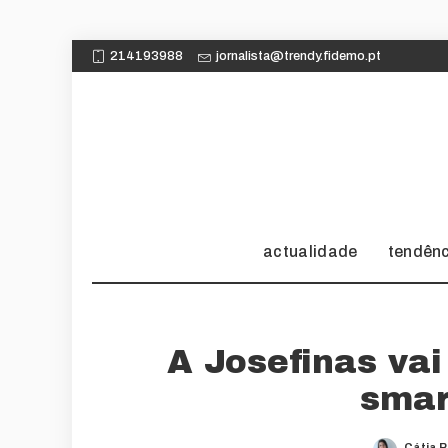
214193988
jornalista@trendy.fidemo.pt
actualidade
tendên
A Josefinas vai
smar
Cátia 