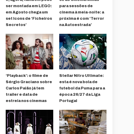
ser montada em LEGO:
para sessões de
em Agosto chega um
cinema à meia-noite: a
set Icons de ‘Ficheiros
próxima é com ‘Terror
Secretos’
na Autoestrada’
‘Playback’: o filme de
Stellar Nitro Ultimate:
Sérgio Graciano sobre
esta é nova bola de
Carlos Paião já tem
futebol da Puma para a
trailer e data de
época 26/27 da Liga
estreia nos cinemas
Portugal