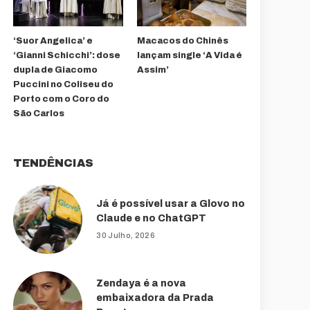
‘Suor Angelica’ e
Macacos do Chinês
‘Gianni Schicchi’: dose
lançam single ‘A Vida é
dupla de Giacomo
Assim’
Puccini no Coliseu do
Porto com o Coro do
São Carlos
TENDÊNCIAS
Já é possível usar a Glovo no
Claude e no ChatGPT
30 Julho, 2026
Zendaya é a nova
embaixadora da Prada