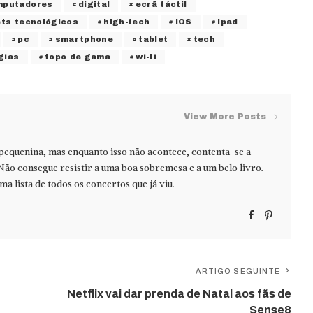
mputadores
digital
ecrã táctil
ts tecnológicos
high-tech
iOS
ipad
pc
smartphone
tablet
tech
gias
topo de gama
wi-fi
View More Posts
 pequenina, mas enquanto isso não acontece, contenta-se a
Não consegue resistir a uma boa sobremesa e a um belo livro.
ma lista de todos os concertos que já viu.
ARTIGO SEGUINTE
Netflix vai dar prenda de Natal aos fãs de
Sense8