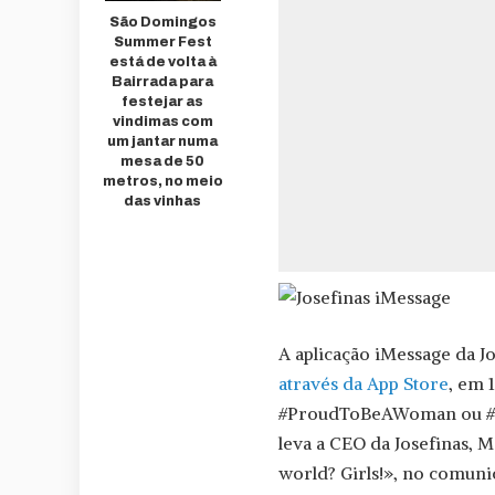
São Domingos
Summer Fest
está de volta à
Bairrada para
festejar as
vindimas com
um jantar numa
mesa de 50
metros, no meio
das vinhas
A aplicação iMessage da Jo
através da App Store
, em 
#ProudToBeAWoman ou #St
leva a CEO da Josefinas, 
world? Girls!», no comuni