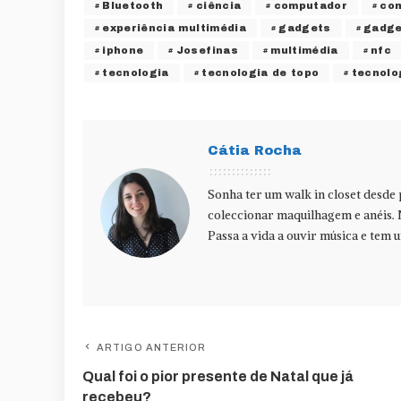
Bluetooth
ciência
computador
co
experiência multimédia
gadgets
gadge
iphone
Josefinas
multimédia
nfc
tecnologia
tecnologia de topo
tecnolo
Cátia Rocha
Sonha ter um walk in closet desde
coleccionar maquilhagem e anéis. 
Passa a vida a ouvir música e tem u
ARTIGO ANTERIOR
Qual foi o pior presente de Natal que já
recebeu?