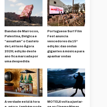
Bandas de Marrocos,
Portuguese Surf Film
Palestina, Bélgica e
Fest anuncia
“assaltam” o Castelo
vencedores da 15ª
de Leiria no Ágora
edição: das ondas
2026; edição deste
gigantes à música para
ano fica marcada por
apanhar ondas
uma despedida
A verdade está lá fora
MOTELX volta a juntar-
e, agora, também pode
se ao Cinema Nimas