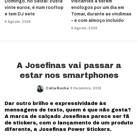
Domingo, no Seixal: custa
visitantes a serem
vinte euros, é num rooftop
enólogos por um dia em
e tem DJ sets
Tomar, durante as vindimas
– e com almoço incluído
6 Agosto, 2026
6 Agosto, 2026
A Josefinas vai passar a
estar nos smartphones
Cátia Rocha
6 Dezembro, 2016
Posted
by
Dar outro brilho e expressividade às
mensagens de texto, quem é que não gosta?
A marca de calçado Josefinas parece ser fã
de stickers, com o lançamento de um produto
diferente, a Josefinas Power Stickers.