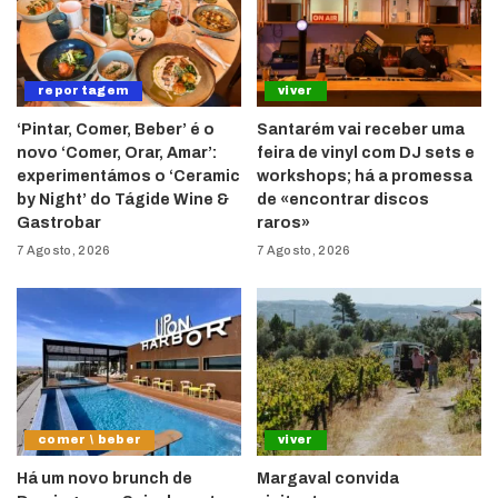
reportagem
viver
‘Pintar, Comer, Beber’ é o
Santarém vai receber uma
novo ‘Comer, Orar, Amar’:
feira de vinyl com DJ sets e
experimentámos o ‘Ceramic
workshops; há a promessa
by Night’ do Tágide Wine &
de «encontrar discos
Gastrobar
raros»
7 Agosto, 2026
7 Agosto, 2026
comer \ beber
viver
Há um novo brunch de
Margaval convida