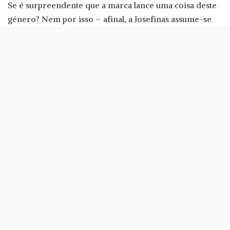
Se é surpreendente que a marca lance uma coisa deste
género? Nem por isso – afinal, a Josefinas assume-se
mesmo como uma «marca de calçado de luxo nacional
digitalmente nativa». Só há alguns meses é que a
Josefinas se rendeu a um espaço físico, logo em Nova
Iorque.
Mas voltemos aos stickers: a Josefinas lança agora uma
app para o iMessage do iOS 10 chamada Josefinas
Power Stickers, que traz para o iPhone os stickers com
palavras de ordem da Josefinas (alguns deles que até
figuraram na
colecção comemorativa do Dia da Mulher
,
lançada em Março).