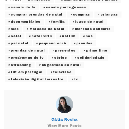
canais de tv
canais portugueses
comprar prendas de natal
compras
crianças
documentários
família
luzes de natal
meo
Mercado de Natal
mercado solidário
natal
natal 2016
netflix
nos
pai natal
pequeno ecrã
prendas
prendas de natal
presentes
prime time
programas de tv
séries
solidariedade
streaming
sugestões de natal
tdt em portugal
televisão
televisão digital terrestre
tv
Cátia Rocha
View More Posts