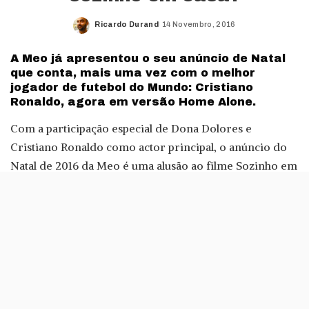
Ricardo Durand
14 Novembro, 2016
Posted
by
A Meo já apresentou o seu anúncio de Natal
que conta, mais uma vez com o melhor
jogador de futebol do Mundo: Cristiano
Ronaldo, agora em versão Home Alone.
Com a participação especial de Dona Dolores e
Cristiano Ronaldo como actor principal, o anúncio do
Natal de 2016 da Meo é uma alusão ao filme Sozinho em
Casa (1990, Chris Columbus).
O filme que se tornou uma tradição das TV nesta época
do ano serviu de inspiração à equipa da Meo que teve
José Pedro Sousa como realizador e produção de
Alberto M. Rodrigues.