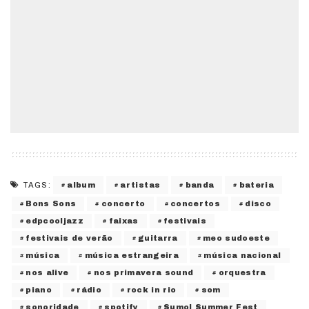
album
artistas
banda
bateria
TAGS:
Bons Sons
concerto
concertos
disco
edpcooljazz
faixas
festivais
festivais de verão
guitarra
meo sudoeste
música
música estrangeira
música nacional
nos alive
nos primavera sound
orquestra
piano
rádio
rock in rio
som
sonoridade
spotify
Sumol Summer Fest