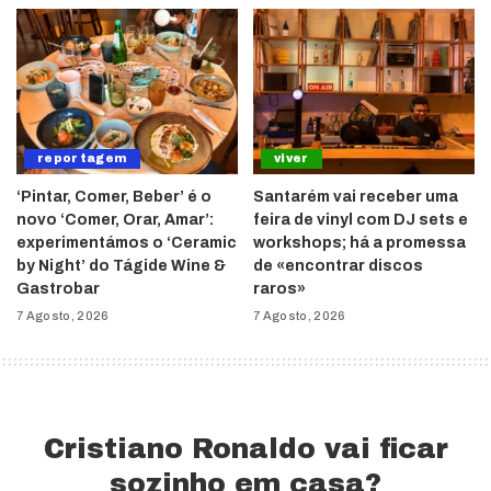
reportagem
viver
‘Pintar, Comer, Beber’ é o
Santarém vai receber uma
novo ‘Comer, Orar, Amar’:
feira de vinyl com DJ sets e
experimentámos o ‘Ceramic
workshops; há a promessa
by Night’ do Tágide Wine &
de «encontrar discos
Gastrobar
raros»
7 Agosto, 2026
7 Agosto, 2026
Cristiano Ronaldo vai ficar
sozinho em casa?