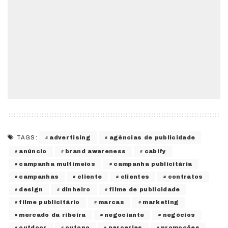
advertising
agências de publicidade
TAGS:
anúncio
brand awareness
cabify
campanha multimeios
campanha publicitária
campanhas
cliente
clientes
contratos
design
dinheiro
filme de publicidade
filme publicitário
marcas
marketing
mercado da ribeira
negociante
negócios
outdoor
outono
parcerias
promoções