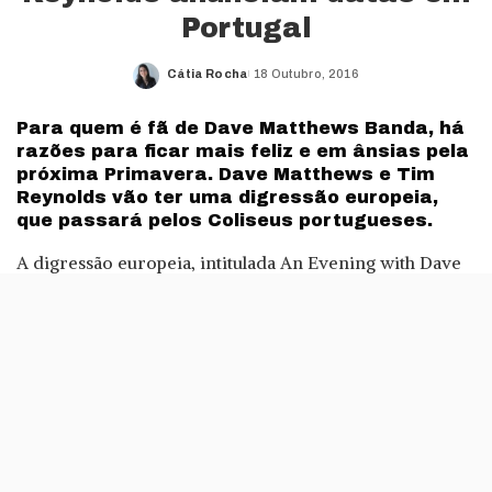
Portugal
Cátia Rocha
18 Outubro, 2016
Posted
by
Para quem é fã de Dave Matthews Banda, há
razões para ficar mais feliz e em ânsias pela
próxima Primavera. Dave Matthews e Tim
Reynolds vão ter uma digressão europeia,
que passará pelos Coliseus portugueses.
A digressão europeia, intitulada An Evening with Dave
Matthews & Tim Reynolds, começará em Março do
próximo ano, com os concertos em Portugal marcados
para Abril. No dia 10 de Abril, o concerto é no Coliseu
de Lisboa e, no dia seguinte, no Coliseu do Porto. Trata-
se de uma série de concertos com recurso a música
acústica, em que os músicos explicarão mais sobre cada
uma das músicas e até sobre a história de origem de