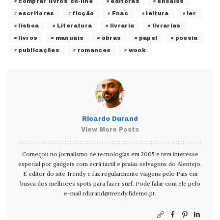
comprar livros on-line
editoras
ensaios
escritores
ficção
Fnac
leitura
ler
lisboa
Literatura
livraria
livrarias
livros
manuais
obras
papel
poesia
publicações
romances
wook
Ricardo Durand
View More Posts
Começou no jornalismo de tecnologias em 2005 e tem interesse
especial por gadgets com ecrã táctil e praias selvagens do Alentejo.
É editor do site Trendy e faz regularmente viagens pelo País em
busca dos melhores spots para fazer surf. Pode falar com ele pelo
e-mail
rdurand@trendy.fidemo.pt
.