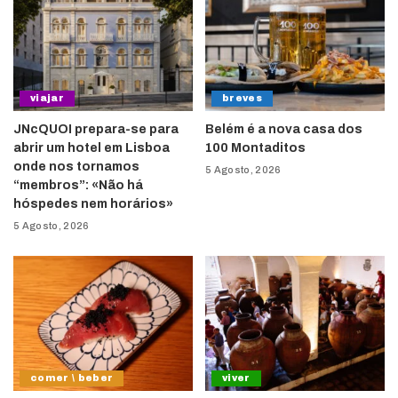
viajar
breves
JNcQUOI prepara-se para
Belém é a nova casa dos
abrir um hotel em Lisboa
100 Montaditos
onde nos tornamos
5 Agosto, 2026
“membros”: «Não há
hóspedes nem horários»
5 Agosto, 2026
comer \ beber
viver