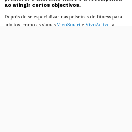
ao atingir certos objectivos.
Depois de se especializar nas pulseiras de fitness para
adultos, como as gamas
VívoSmart
e
VívoActive
, a
Garmin apresenta agora o seu primeiro monitor de
actividade diária para crianças, a Vívofit Jr.
Com design coloridos e com diferentes padrões, estas
pulseiras devem captar imediatamente as atenções dos
mais novos, um público que liga cada vez mais ao
design e aparência das coisas que usam.