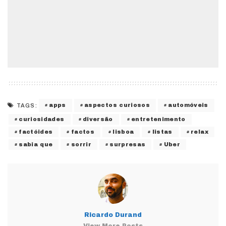
apps
aspectos curiosos
automóveis
TAGS:
curiosidades
diversão
entretenimento
factóides
factos
lisboa
listas
relax
sabia que
sorrir
surpresas
Uber
Ricardo Durand
View More Posts