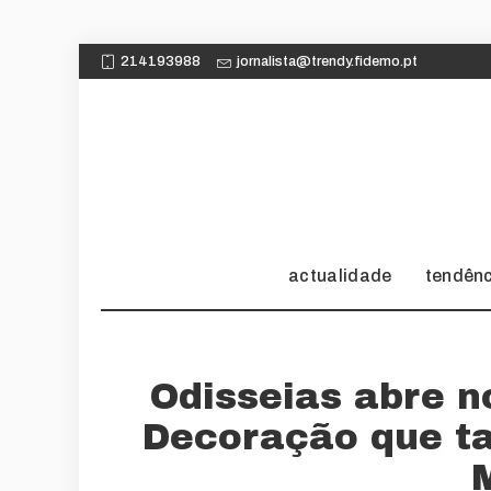
214193988
jornalista@trendy.fidemo.pt
actualidade
tendên
Odisseias abre n
Decoração que 