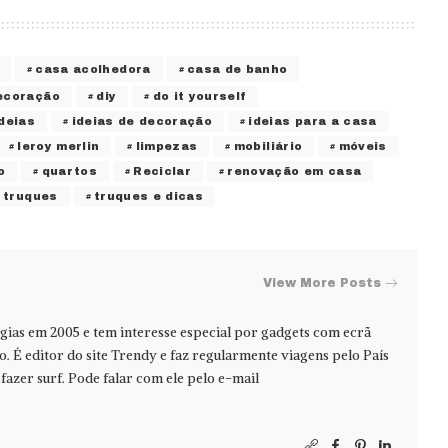
casa acolhedora
casa de banho
ecoração
diy
do it yourself
ideias
ideias de decoração
ideias para a casa
leroy merlin
limpezas
mobiliário
móveis
o
quartos
Reciclar
renovação em casa
truques
truques e dicas
View More Posts
ias em 2005 e tem interesse especial por gadgets com ecrã
jo. É editor do site Trendy e faz regularmente viagens pelo País
azer surf. Pode falar com ele pelo e-mail