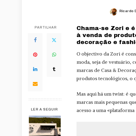
Ricardo 
Posted
by
Chama-se Zori e é
PARTILHAR
à venda de produt
decoração e fashi
O objectivo da Zori é con
moda, seja de vestuário, c
marcas de Casa & Decorac
produtos tecnológicos, o
Mas aqui há um twist: é q
marcas mais pequenas que 
acesso a uma «plataforma q
LER A SEGUIR