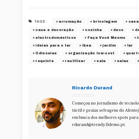
arrumação
bricolagem
casa
TAGS:
casa e decoração
cozinha
deco
d
electrodomésticos
Faça Você Mesmo
ideias para o lar
ikea
jardim
lar
Odisseias
organização low-cost
quart
requinte
reutilizar
sala
salas
Ricardo Durand
Começou no jornalismo de tecnolog
táctil e praias selvagens do Alente
em busca dos melhores spots para f
rdurand@trendy.fidemo.pt
.