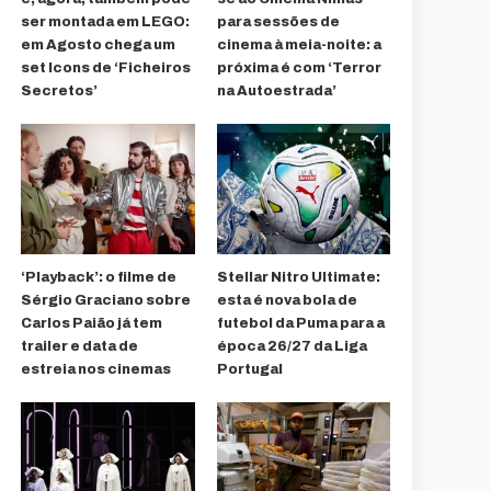
ser montada em LEGO:
para sessões de
em Agosto chega um
cinema à meia-noite: a
set Icons de ‘Ficheiros
próxima é com ‘Terror
Secretos’
na Autoestrada’
‘Playback’: o filme de
Stellar Nitro Ultimate:
Sérgio Graciano sobre
esta é nova bola de
Carlos Paião já tem
futebol da Puma para a
trailer e data de
época 26/27 da Liga
estreia nos cinemas
Portugal