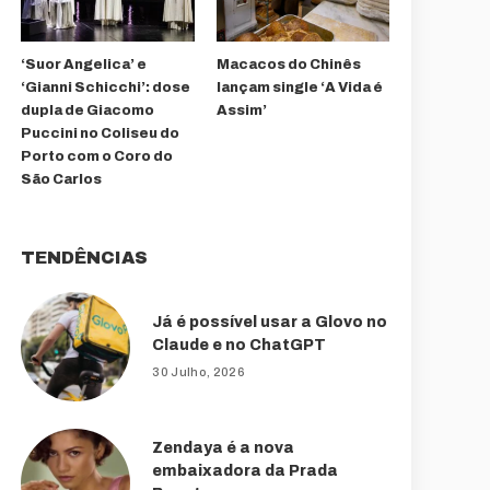
‘Suor Angelica’ e
Macacos do Chinês
‘Gianni Schicchi’: dose
lançam single ‘A Vida é
dupla de Giacomo
Assim’
Puccini no Coliseu do
Porto com o Coro do
São Carlos
TENDÊNCIAS
Já é possível usar a Glovo no
Claude e no ChatGPT
30 Julho, 2026
Zendaya é a nova
embaixadora da Prada