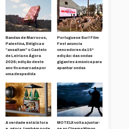
Bandas de Marrocos,
Portuguese Surf Film
Palestina, Bélgica e
Fest anuncia
“assaltam” o Castelo
vencedores da 15ª
de Leiria no Ágora
edição: das ondas
2026; edição deste
gigantes à música para
ano fica marcada por
apanhar ondas
uma despedida
A verdade está lá fora
MOTELX volta a juntar-
e, agora, também pode
se ao Cinema Nimas