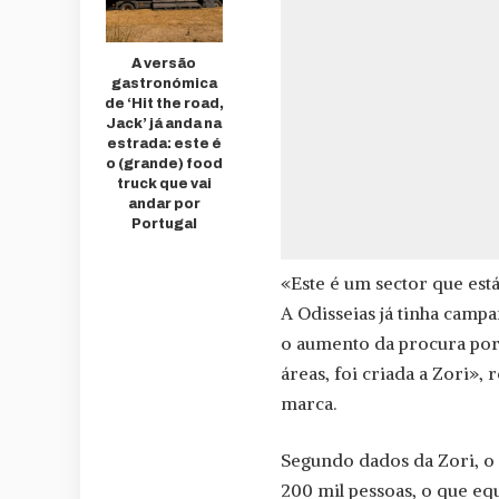
A versão
gastronómica
de ‘Hit the road,
Jack’ já anda na
estrada: este é
o (grande) food
truck que vai
andar por
Portugal
«Este é um sector que est
A Odisseias já tinha camp
o aumento da procura por 
áreas, foi criada a Zori»
marca.
Segundo dados da Zori, o s
200 mil pessoas, o que equ