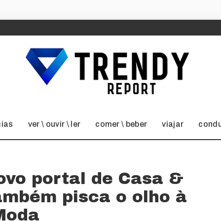
cias
ver \ ouvir \ ler
comer \ beber
viajar
condu
ovo portal de Casa &
também pisca o olho à
Moda