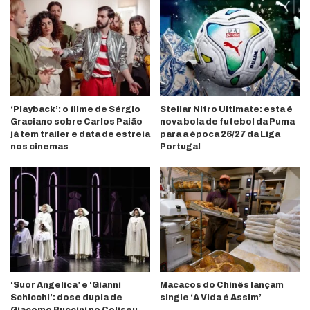
‘Playback’: o filme de Sérgio
Stellar Nitro Ultimate: esta é
Graciano sobre Carlos Paião
nova bola de futebol da Puma
já tem trailer e data de estreia
para a época 26/27 da Liga
nos cinemas
Portugal
‘Suor Angelica’ e ‘Gianni
Macacos do Chinês lançam
Schicchi’: dose dupla de
single ‘A Vida é Assim’
Giacomo Puccini no Coliseu