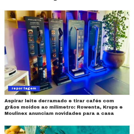
reportagem
Aspirar leite derramado e tirar cafés com
grãos moídos ao milímetro: Rowenta, Krups e
Moulinex anunciam novidades para a casa