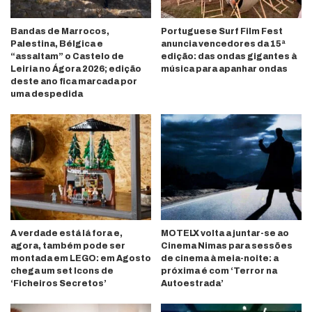
Bandas de Marrocos,
Portuguese Surf Film Fest
Palestina, Bélgica e
anuncia vencedores da 15ª
“assaltam” o Castelo de
edição: das ondas gigantes à
Leiria no Ágora 2026; edição
música para apanhar ondas
deste ano fica marcada por
uma despedida
A verdade está lá fora e,
MOTELX volta a juntar-se ao
agora, também pode ser
Cinema Nimas para sessões
montada em LEGO: em Agosto
de cinema à meia-noite: a
chega um set Icons de
próxima é com ‘Terror na
‘Ficheiros Secretos’
Autoestrada’