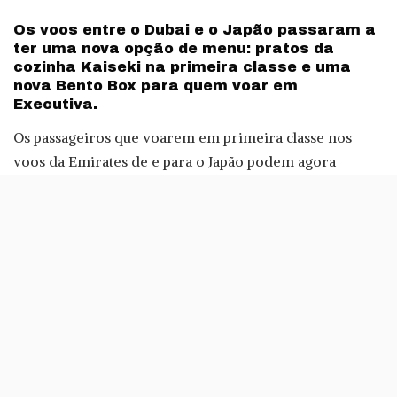
by
Os voos entre o Dubai e o Japão passaram a
ter uma nova opção de menu: pratos da
cozinha Kaiseki na primeira classe e uma
nova Bento Box para quem voar em
Executiva.
Os passageiros que voarem em primeira classe nos
voos da Emirates de e para o Japão podem agora
experimentar as delícias tradicionais nipónicas: um
refeição kaiseki, composta por várias iguarias, como
aperitivos frios, um prato quente, arroz aromatizado,
legumes em conserva e sopa miso.
A refeição de primeira classe da Emirates termina com
uma porção de wagashi, doces tradicionais japoneses
normalmente servidos com uma chávena de chá verde.