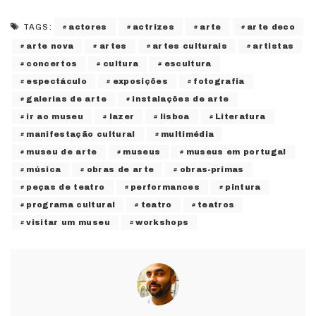
actores
actrizes
arte
arte deco
TAGS:
arte nova
artes
artes culturais
artistas
concertos
cultura
escultura
espectáculo
exposições
fotografia
galerias de arte
instalações de arte
ir ao museu
lazer
lisboa
Literatura
manifestação cultural
multimédia
museu de arte
museus
museus em portugal
música
obras de arte
obras-primas
peças de teatro
performances
pintura
programa cultural
teatro
teatros
visitar um museu
workshops