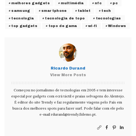
melhores gadgets
multimédia
nfc
pc
samsung
smartphone
tablet
tech
tecnologia
tecnologia de topo
tecnologias
top gadgets
topo de gama
wi-fi
Windows
Ricardo Durand
View More Posts
Começou no jornalismo de tecnologias em 2005 e tem interesse
especial por gadgets com ecrã táctil e praias selvagens do Alentejo.
É editor do site Trendy e faz regularmente viagens pelo País em
busca dos melhores spots para fazer surf. Pode falar com ele pelo
e-mail
rdurand@trendy.fidemo.pt
.