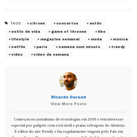
citroen
concertos
estilo
TAGS:
estilo de vida
game of thrones
hbo
lifestyle
magazine semanal
moda
música
netflix
paris
semana num minuto
trendy
vídeo
vídeo da semana
Ricardo Durand
View More Posts
Começou no jornalismo de tecnologias em 2005 e tem interesse
especial por gadgets com ecrã táctil e praias selvagens do Alentejo.
É editor do site Trendy e faz regularmente viagens pelo País em