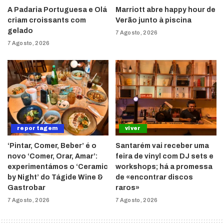
A Padaria Portuguesa e Olá
Marriott abre happy hour de
criam croissants com
Verão junto à piscina
gelado
7 Agosto, 2026
7 Agosto, 2026
reportagem
viver
‘Pintar, Comer, Beber’ é o
Santarém vai receber uma
novo ‘Comer, Orar, Amar’:
feira de vinyl com DJ sets e
experimentámos o ‘Ceramic
workshops; há a promessa
by Night’ do Tágide Wine &
de «encontrar discos
Gastrobar
raros»
7 Agosto, 2026
7 Agosto, 2026