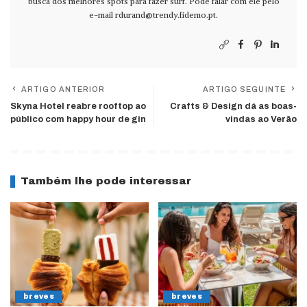
busca dos melhores spots para fazer surf. Pode falar com ele pelo
e-mail
rdurand@trendy.fidemo.pt
.
ARTIGO ANTERIOR
ARTIGO SEGUINTE
Skyna Hotel reabre rooftop ao
Crafts & Design dá as boas-
público com happy hour de gin
vindas ao Verão
Também lhe pode interessar
breves
breves