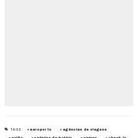
aeroporto
agências de viagens
TAGS:
avião
cadeias de hotéis
campo
check-in