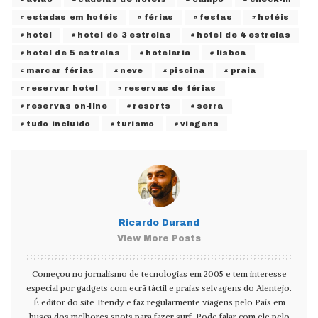
estadas em hotéis
férias
festas
hotéis
hotel
hotel de 3 estrelas
hotel de 4 estrelas
hotel de 5 estrelas
hotelaria
lisboa
marcar férias
neve
piscina
praia
reservar hotel
reservas de férias
reservas on-line
resorts
serra
tudo incluído
turismo
viagens
Ricardo Durand
View More Posts
Começou no jornalismo de tecnologias em 2005 e tem interesse
especial por gadgets com ecrã táctil e praias selvagens do Alentejo.
É editor do site Trendy e faz regularmente viagens pelo País em
busca dos melhores spots para fazer surf. Pode falar com ele pelo