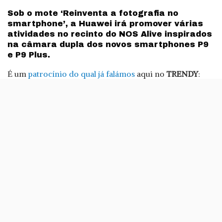
by
Sob o mote ‘Reinventa a fotografia no
smartphone’, a Huawei irá promover várias
atividades no recinto do NOS Alive inspirados
na câmara dupla dos novos smartphones P9
e P9 Plus.
É um
patrocínio do qual já falámos
aqui no
TRENDY
:
pela primeira vez, uma marca como a Huawei é
patrocinadora do NOS Alive’16.
A activação desta parceria, em pleno festival, vai fazer-
se com a promoção de desafios e actividades que vão
levar os visitantes a experimentar de perto as
capacidades fotográficas dos telemóveis P9.