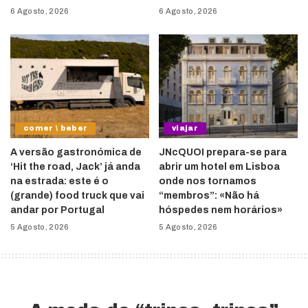
6 Agosto, 2026
6 Agosto, 2026
comer \ beber
viajar
A versão gastronómica de
JNcQUOI prepara-se para
‘Hit the road, Jack’ já anda
abrir um hotel em Lisboa
na estrada: este é o
onde nos tornamos
(grande) food truck que vai
“membros”: «Não há
andar por Portugal
hóspedes nem horários»
5 Agosto, 2026
5 Agosto, 2026