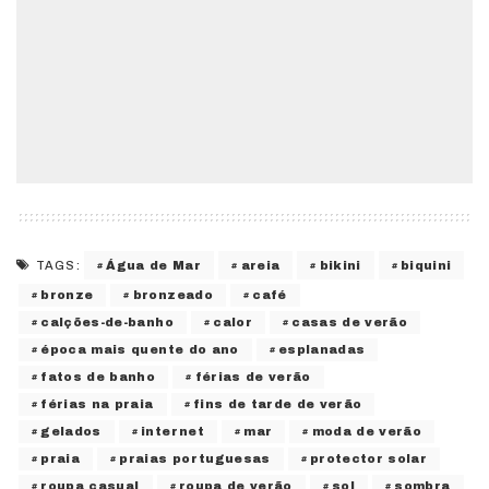
Água de Mar
areia
bikini
biquini
TAGS:
bronze
bronzeado
café
calções-de-banho
calor
casas de verão
época mais quente do ano
esplanadas
fatos de banho
férias de verão
férias na praia
fins de tarde de verão
gelados
internet
mar
moda de verão
praia
praias portuguesas
protector solar
roupa casual
roupa de verão
sol
sombra