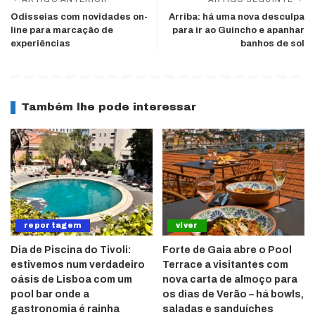
Odisseias com novidades on-
Arriba: há uma nova desculpa
line para marcação de
para ir ao Guincho e apanhar
experiências
banhos de sol
Também lhe pode interessar
reportagem
viver
Dia de Piscina do Tivoli:
Forte de Gaia abre o Pool
estivemos num verdadeiro
Terrace a visitantes com
oásis de Lisboa com um
nova carta de almoço para
pool bar onde a
os dias de Verão – há bowls,
gastronomia é rainha
saladas e sanduíches