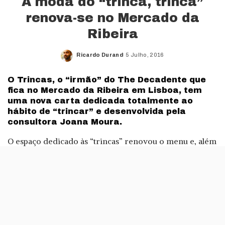
A moda do “trinca, trinca”
renova-se no Mercado da
Ribeira
Ricardo Durand
5 Julho, 2016
Posted
by
O Trincas, o “irmão” do The Decadente que
fica no Mercado da Ribeira em Lisboa, tem
uma nova carta dedicada totalmente ao
hábito de “trincar” e desenvolvida pela
consultora Joana Moura.
O espaço dedicado às “trincas” renovou o menu e, além
de ter uma carta de cocktails 100% nacionais, escolhe o
tradicional pica-pau (que surge reinterpretado) como
base para vários pratos
«A nossa premissa foi a criação de várias trincas com
elementos marcadamente portugueses, utilizando o