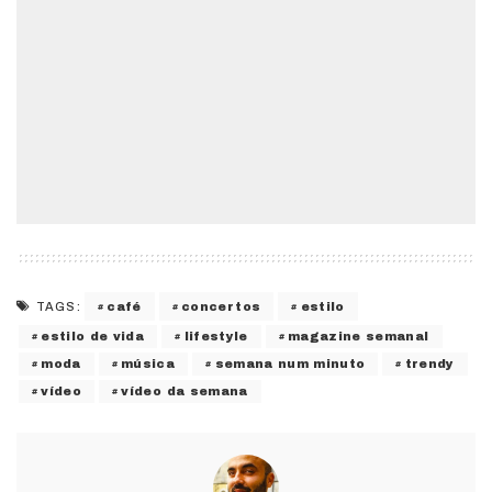
café
concertos
estilo
TAGS:
estilo de vida
lifestyle
magazine semanal
moda
música
semana num minuto
trendy
vídeo
vídeo da semana