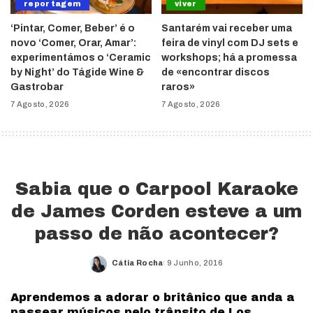
reportagem
viver
‘Pintar, Comer, Beber’ é o
Santarém vai receber uma
novo ‘Comer, Orar, Amar’:
feira de vinyl com DJ sets e
experimentámos o ‘Ceramic
workshops; há a promessa
by Night’ do Tágide Wine &
de «encontrar discos
Gastrobar
raros»
7 Agosto, 2026
7 Agosto, 2026
Sabia que o Carpool Karaoke
de James Corden esteve a um
passo de não acontecer?
Cátia Rocha
9 Junho, 2016
Posted
by
Aprendemos a adorar o britânico que anda a
passear músicos pelo trânsito de Los