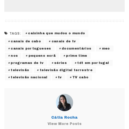
caixinha que mudou o mundo
TAGS:
canais de cabo
canais de tv
canais portugueses
documentários
meo
nos
pequeno ecrã
prime time
programas de tv
séries
tdt em portugal
televisão
televisão digital terrestre
televisão nacional
tv
TV cabo
Cátia Rocha
View More Posts