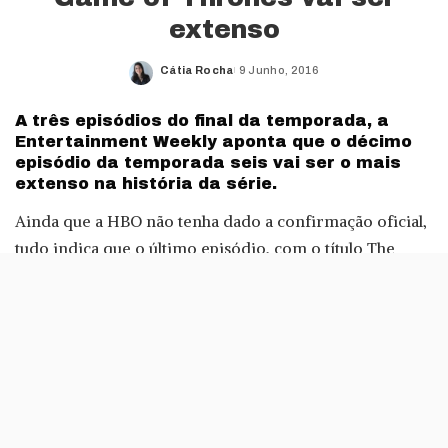
extenso
Cátia Rocha
9 Junho, 2016
Posted
by
A três episódios do final da temporada, a
Entertainment Weekly aponta que o décimo
episódio da temporada seis vai ser o mais
extenso na história da série.
Ainda que a HBO não tenha dado a confirmação oficial,
tudo indica que o último episódio, com o título The
Winds of Winter, vai ter uma duração de 69 minutos.
Assim, será ultrapassado o final da temporada quatro,
com o episódio The Children, que durou 66 minutos. O
final é transmitido na HBO no dia 26 de Junho e, em
Portugal, a 27 de Junho, no SyFy.
Se está a tentar evitar spoilers sobre esta temporada, se