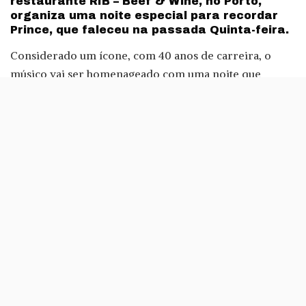
restaurante RIB – Beef & Wine, no Porto,
organiza uma noite especial para recordar
Prince, que faleceu na passada Quinta-feira.
Considerado um ícone, com 40 anos de carreira, o
músico vai ser homenageado com uma noite que
contará com Álvaro Costa para animar a noite. Além
disso, o RIB contará ainda com a presença dos DJ
residentes Rui31, Joana Blu e Carlos Vilela.
Ainda não foram reveladas as causas da morte de
Prince, mas sabe-se que a casa do músico, em Paisley
Park, servirá como local de homenagem, à semelhança
daquilo que acontece com Graceland, a morada de Elvis
Presley.