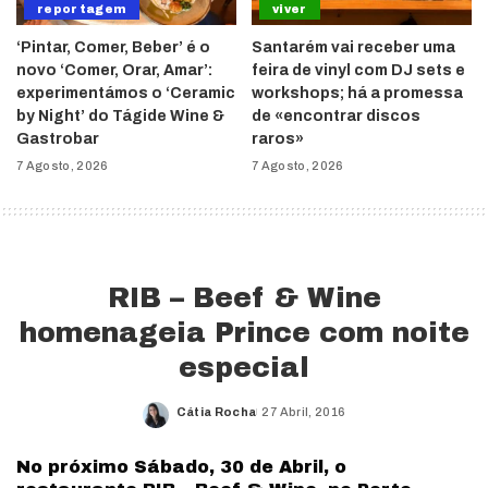
reportagem
viver
‘Pintar, Comer, Beber’ é o
Santarém vai receber uma
novo ‘Comer, Orar, Amar’:
feira de vinyl com DJ sets e
experimentámos o ‘Ceramic
workshops; há a promessa
by Night’ do Tágide Wine &
de «encontrar discos
Gastrobar
raros»
7 Agosto, 2026
7 Agosto, 2026
RIB – Beef & Wine
homenageia Prince com noite
especial
Cátia Rocha
27 Abril, 2016
Posted
by
No próximo Sábado, 30 de Abril, o