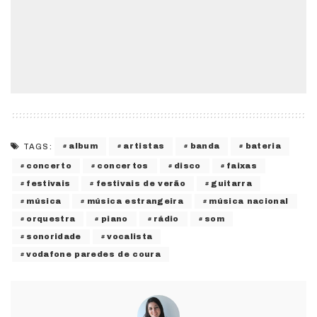
album
artistas
banda
bateria
TAGS:
concerto
concertos
disco
faixas
festivais
festivais de verão
guitarra
música
música estrangeira
música nacional
orquestra
piano
rádio
som
sonoridade
vocalista
vodafone paredes de coura