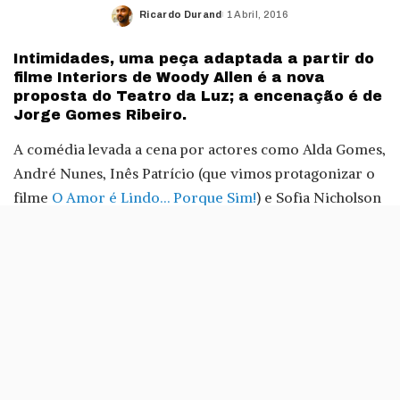
Ricardo Durand
1 Abril, 2016
Posted
by
Intimidades, uma peça adaptada a partir do
filme Interiors de Woody Allen é a nova
proposta do Teatro da Luz; a encenação é de
Jorge Gomes Ribeiro.
A comédia levada a cena por actores como Alda Gomes,
André Nunes, Inês Patrício (que vimos protagonizar o
filme
O Amor é Lindo… Porque Sim!
) e Sofia Nicholson
estará em cena até dia 1 de Maio no Teatro da Luz, em
Carnide, Lisboa.
Este espetáculo, com encenação de Jorge Gomes
Ribeiro e direcção de projecto de Joana Furtado, conta
a história de dois casais e uma amante que são «produto
da má comunicação, da insatisfação e das aspirações
deste mundo cada vez mais moderno», diz a produtora