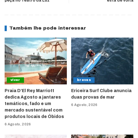
peça no Teatro da Luz
está de volta
Também lhe pode interessar
viver
breves
Praia D’El Rey Marriott
Ericeira Surf Clube anuncia
dedica Agosto a jantares
duas provas de mar
temáticos, fado e um
6 Agosto, 2026
mercado sustentável com
produtos locais de Óbidos
6 Agosto, 2026