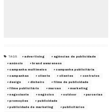
advertising
agências de publicidade
TAGS:
anúncio
brand awareness
campanha multimeios
campanha publicitária
campanhas
cliente
clientes
contratos
design
dinheiro
filme de publicidade
filme publicitário
marcas
marketing
negociante
negócios
outdoor
parcerias
promoções
publicidade
publicidade de marketing
publicitários