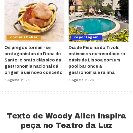
comer \ beber
reportagem
Os pregos tornam-se
Dia de Piscina do Tivoli:
protagonistas da Doca de
estivemos num verdadeiro
Santo: o prato clássico da
oásis de Lisboa com um
gastronomia nacional dá
pool bar onde a
origem a um novo conceito
gastronomia é rainha
6 Agosto, 2026
6 Agosto, 2026
Texto de Woody Allen inspira
peça no Teatro da Luz