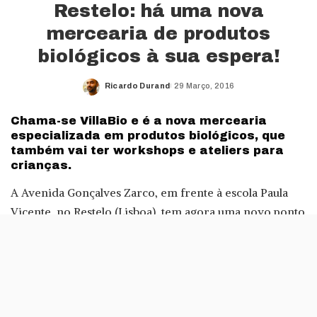
Restelo: há uma nova
mercearia de produtos
biológicos à sua espera!
Ricardo Durand
29 Março, 2016
Posted
by
Chama-se VillaBio e é a nova mercearia
especializada em produtos biológicos, que
também vai ter workshops e ateliers para
crianças.
A Avenida Gonçalves Zarco, em frente à escola Paula
Vicente, no Restelo (Lisboa), tem agora uma novo ponto
de paragem para quem é adepto de produtos
biológicos. A mercearia VillaBio abriu portas esta
semana e faz da alimentação, bem como do estilo de
vida saudável, a sua bandeira.