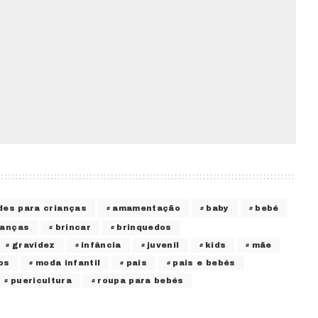
des para crianças
amamentação
baby
bebé
ianças
brincar
brinquedos
gravidez
infância
juvenil
kids
mãe
os
moda infantil
pais
pais e bebés
puericultura
roupa para bebés