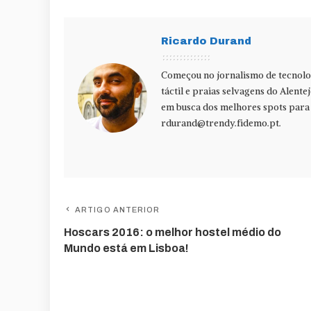
Ricardo Durand
Começou no jornalismo de tecnolog
táctil e praias selvagens do Alente
em busca dos melhores spots para f
rdurand@trendy.fidemo.pt
.
ARTIGO ANTERIOR
Hoscars 2016: o melhor hostel médio do
Mundo está em Lisboa!