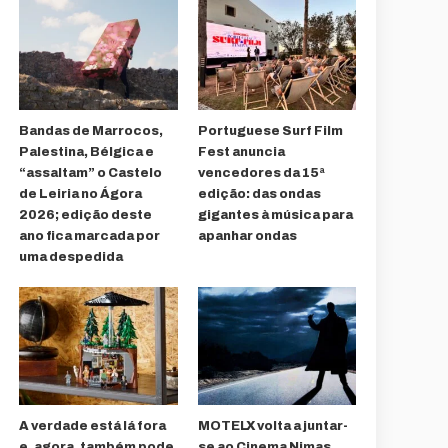
Bandas de Marrocos,
Portuguese Surf Film
Palestina, Bélgica e
Fest anuncia
“assaltam” o Castelo
vencedores da 15ª
de Leiria no Ágora
edição: das ondas
2026; edição deste
gigantes à música para
ano fica marcada por
apanhar ondas
uma despedida
A verdade está lá fora
MOTELX volta a juntar-
e, agora, também pode
se ao Cinema Nimas