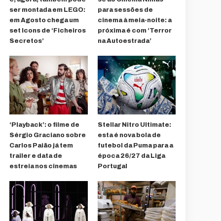
ser montada em LEGO:
para sessões de
em Agosto chega um
cinema à meia-noite: a
set Icons de ‘Ficheiros
próxima é com ‘Terror
Secretos’
na Autoestrada’
‘Playback’: o filme de
Stellar Nitro Ultimate:
Sérgio Graciano sobre
esta é nova bola de
Carlos Paião já tem
futebol da Puma para a
trailer e data de
época 26/27 da Liga
estreia nos cinemas
Portugal