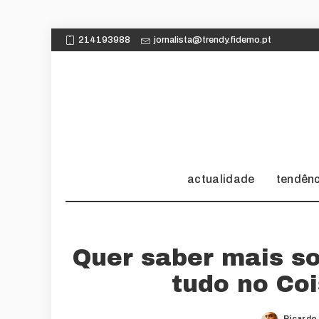
214193988
jornalista@trendy.fidemo.pt
actualidade
tendên
Quer saber mais so
tudo no Co
Ricardo