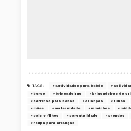
actividades para bebés
activida
TAGS:
berço
brincadeiras
brincadeiras de cr
carrinho para bebés
crianças
filhos
mães
maternidade
miminhos
miúd
pais e filhos
parentalidade
prendas
roupa para crianças