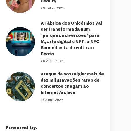
Beauty
29 Julho, 2026
A Fábrica dos Unicórnios vai
ser transformada num
“parque de diversões” para
IA, arte digital e NFT: a NFC
Summit está de volta ao
Beato
26 Maio, 2026
Ataque de nostalgia: mais de
dez mil gravações raras de
concertos chegam ao
Internet Archive
15 Abril, 2026
Powered by: