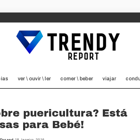
cias
ver \ ouvir \ ler
comer \ beber
viajar
condu
bre puericultura? Está
isas para Bebé!
 Durand
18 Janeiro, 2016