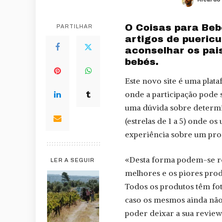
Posted
by
O Coisas para Beb
PARTILHAR
artigos de puericu
aconselhar os pai
bebés.
Este novo site é uma plata
onde a participação pode s
uma dúvida sobre determin
(estrelas de 1 a 5) onde o
experiência sobre um pro
«Desta forma podem-se re
LER A SEGUIR
melhores e os piores prod
Todos os produtos têm fot
caso os mesmos ainda não
poder deixar a sua review