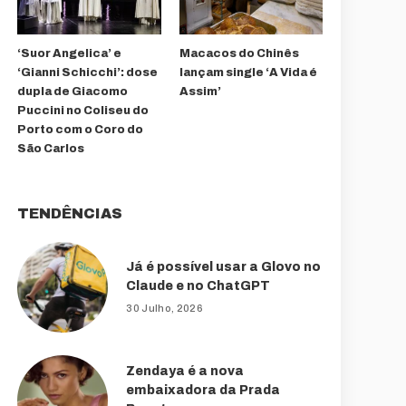
‘Suor Angelica’ e
Macacos do Chinês
‘Gianni Schicchi’: dose
lançam single ‘A Vida é
dupla de Giacomo
Assim’
Puccini no Coliseu do
Porto com o Coro do
São Carlos
TENDÊNCIAS
Já é possível usar a Glovo no
Claude e no ChatGPT
30 Julho, 2026
Zendaya é a nova
embaixadora da Prada