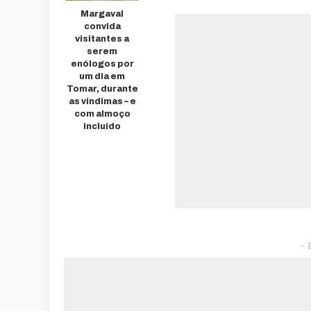
Margaval
convida
visitantes a
serem
enólogos por
um dia em
Tomar, durante
as vindimas – e
com almoço
incluído
– 