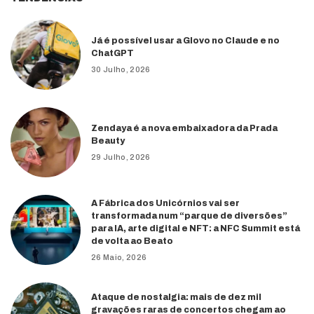
Já é possível usar a Glovo no Claude e no
ChatGPT
30 Julho, 2026
Zendaya é a nova embaixadora da Prada
Beauty
29 Julho, 2026
A Fábrica dos Unicórnios vai ser
transformada num “parque de diversões”
para IA, arte digital e NFT: a NFC Summit está
de volta ao Beato
26 Maio, 2026
Ataque de nostalgia: mais de dez mil
gravações raras de concertos chegam ao