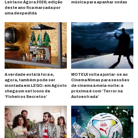
Leiria no Ágora 2026; edição
música para apanhar ondas
deste ano fica marcada por
uma despedida
A verdade está lá fora e,
MOTELX volta a juntar-se ao
agora, também pode ser
Cinema Nimas para sessões
montada em LEGO: em Agosto
de cinema à meia-noite: a
chega um set Icons de
próxima é com ‘Terror na
‘Ficheiros Secretos’
Autoestrada’