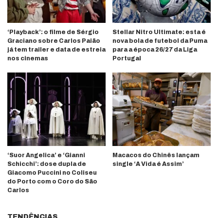
‘Playback’: o filme de Sérgio
Stellar Nitro Ultimate: esta é
Graciano sobre Carlos Paião
nova bola de futebol da Puma
já tem trailer e data de estreia
para a época 26/27 da Liga
nos cinemas
Portugal
‘Suor Angelica’ e ‘Gianni
Macacos do Chinês lançam
Schicchi’: dose dupla de
single ‘A Vida é Assim’
Giacomo Puccini no Coliseu
do Porto com o Coro do São
Carlos
TENDÊNCIAS