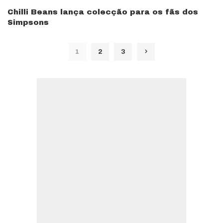
Chilli Beans lança colecção para os fãs dos
Simpsons
1
2
3