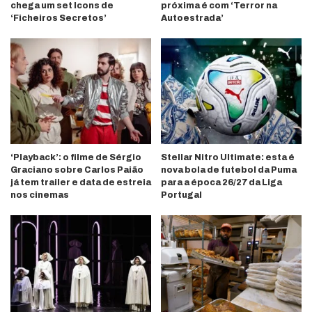
chega um set Icons de
próxima é com ‘Terror na
‘Ficheiros Secretos’
Autoestrada’
‘Playback’: o filme de Sérgio
Stellar Nitro Ultimate: esta é
Graciano sobre Carlos Paião
nova bola de futebol da Puma
já tem trailer e data de estreia
para a época 26/27 da Liga
nos cinemas
Portugal