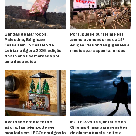
Bandas de Marrocos,
Portuguese Surf Film Fest
Palestina, Bélgica e
anuncia vencedores da 15ª
“assaltam” o Castelo de
edição: das ondas gigantes à
Leiria no Ágora 2026; edição
música para apanhar ondas
deste ano fica marcada por
uma despedida
A verdade está lá fora e,
MOTELX volta a juntar-se ao
agora, também pode ser
Cinema Nimas para sessões
montada em LEGO: em Agosto
de cinema à meia-noite: a