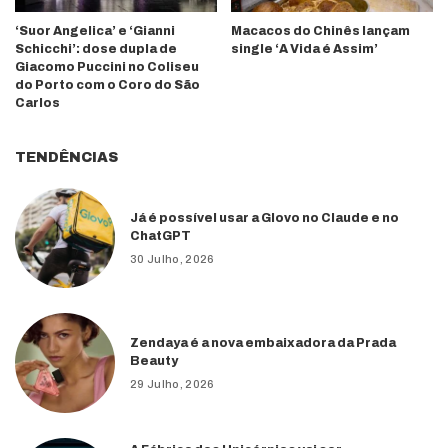
‘Suor Angelica’ e ‘Gianni
Macacos do Chinês lançam
Schicchi’: dose dupla de
single ‘A Vida é Assim’
Giacomo Puccini no Coliseu
do Porto com o Coro do São
Carlos
TENDÊNCIAS
Já é possível usar a Glovo no Claude e no
ChatGPT
30 Julho, 2026
Zendaya é a nova embaixadora da Prada
Beauty
29 Julho, 2026