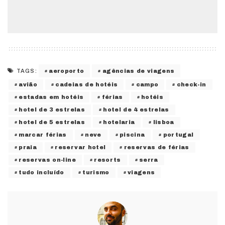
aeroporto
agências de viagens
TAGS:
avião
cadeias de hotéis
campo
check-in
estadas em hotéis
férias
hotéis
hotel de 3 estrelas
hotel de 4 estrelas
hotel de 5 estrelas
hotelaria
lisboa
marcar férias
neve
piscina
portugal
praia
reservar hotel
reservas de férias
reservas on-line
resorts
serra
tudo incluído
turismo
viagens