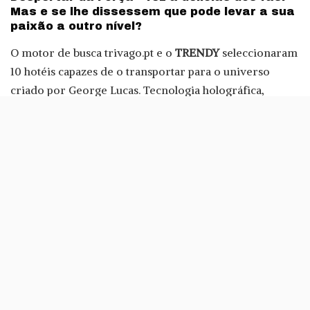
Mas e se lhe dissessem que pode levar a sua
paixão a outro nível?
O motor de busca trivago.pt e o
TRENDY
seleccionaram
10 hotéis capazes de o transportar para o universo
criado por George Lucas. Tecnologia holográfica,
decoração que lembra o Palácio Imperial de Naboo ou
a casa onde Luke Skywalker cresceu são algumas das
propostas que prometem prolongar a febre em torno
da saga.
Silken Puerta América
A Silken Puerta América é o resultado do trabalho de
dezanove arquitetos e desenhadores. O sétimo e oitavo
pisos (trabalhos de Kathryn Findlay e Ron Arad)