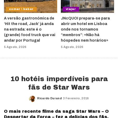
comer \ beber
viajar
A versão gastronómica de
JNcQUOI prepara-se para
‘Hit the road, Jack’ já anda
abrir um hotel em Lisboa
na estrada: este é o
onde nos tornamos
(grande) food truck que vai
“membros”: «Não há
andar por Portugal
hóspedes nem horários»
5 Agosto, 2026
5 Agosto, 2026
10 hotéis imperdíveis para
fãs de Star Wars
Ricardo Durand
3 Fevereiro, 2016
Posted
by
O mais recente filme da saga Star Wars – O
Despertar da Força – fez a delícias dos fãs.