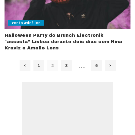
ver \ ouvir \ ler
Halloween Party do Brunch Electronik
“assusta” Lisboa durante dois dias com Nina
Kraviz e Amelie Lens
…
1
2
3
6