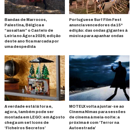
Bandas de Marrocos,
Portuguese Surf Film Fest
Palestina, Bélgica e
anuncia vencedores da 15ª
“assaltam” o Castelo de
edição: das ondas gigantes à
Leiria no Ágora 2026; edição
música para apanhar ondas
deste ano fica marcada por
uma despedida
A verdade está lá fora e,
MOTELX volta a juntar-se ao
agora, também pode ser
Cinema Nimas para sessões
montada em LEGO: em Agosto
de cinema à meia-noite: a
chega um set Icons de
próxima é com ‘Terror na
‘Ficheiros Secretos’
Autoestrada’