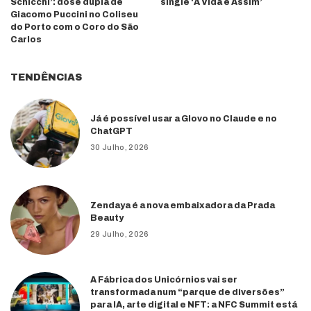
Schicchi’: dose dupla de
single ‘A Vida é Assim’
Giacomo Puccini no Coliseu
do Porto com o Coro do São
Carlos
TENDÊNCIAS
Já é possível usar a Glovo no Claude e no
ChatGPT
30 Julho, 2026
Zendaya é a nova embaixadora da Prada
Beauty
29 Julho, 2026
A Fábrica dos Unicórnios vai ser
transformada num “parque de diversões”
para IA, arte digital e NFT: a NFC Summit está