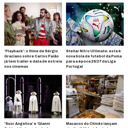
‘Playback’: o filme de Sérgio
Stellar Nitro Ultimate: esta é
Graciano sobre Carlos Paião
nova bola de futebol da Puma
já tem trailer e data de estreia
para a época 26/27 da Liga
nos cinemas
Portugal
‘Suor Angelica’ e ‘Gianni
Macacos do Chinês lançam