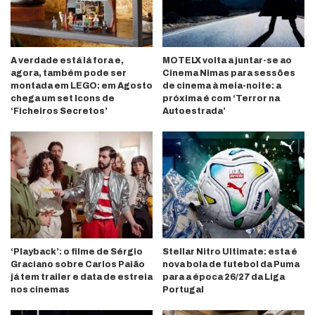
A verdade está lá fora e,
MOTELX volta a juntar-se ao
agora, também pode ser
Cinema Nimas para sessões
montada em LEGO: em Agosto
de cinema à meia-noite: a
chega um set Icons de
próxima é com ‘Terror na
‘Ficheiros Secretos’
Autoestrada’
‘Playback’: o filme de Sérgio
Stellar Nitro Ultimate: esta é
Graciano sobre Carlos Paião
nova bola de futebol da Puma
já tem trailer e data de estreia
para a época 26/27 da Liga
nos cinemas
Portugal