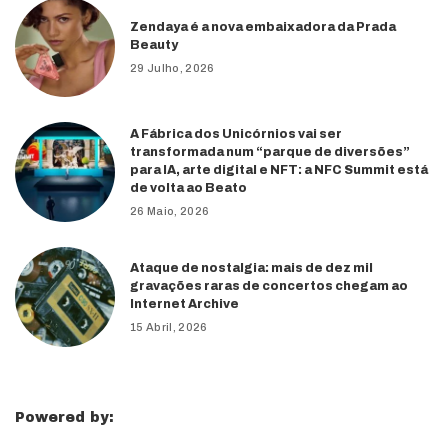
Zendaya é a nova embaixadora da Prada
Beauty
29 Julho, 2026
A Fábrica dos Unicórnios vai ser
transformada num “parque de diversões”
para IA, arte digital e NFT: a NFC Summit está
de volta ao Beato
26 Maio, 2026
Ataque de nostalgia: mais de dez mil
gravações raras de concertos chegam ao
Internet Archive
15 Abril, 2026
Powered by: