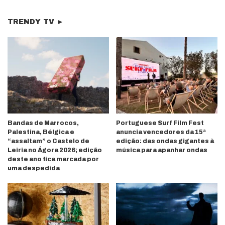
TRENDY TV ►
Bandas de Marrocos,
Portuguese Surf Film Fest
Palestina, Bélgica e
anuncia vencedores da 15ª
“assaltam” o Castelo de
edição: das ondas gigantes à
Leiria no Ágora 2026; edição
música para apanhar ondas
deste ano fica marcada por
uma despedida