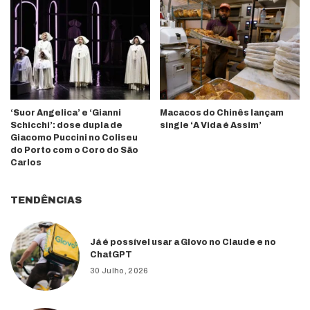
‘Suor Angelica’ e ‘Gianni
Macacos do Chinês lançam
Schicchi’: dose dupla de
single ‘A Vida é Assim’
Giacomo Puccini no Coliseu
do Porto com o Coro do São
Carlos
TENDÊNCIAS
Já é possível usar a Glovo no Claude e no
ChatGPT
30 Julho, 2026