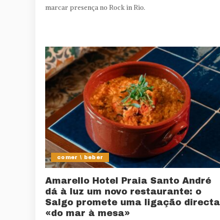
marcar presença no Rock in Rio.
comer \ beber
Amarello Hotel Praia Santo André
dá à luz um novo restaurante: o
Salgo promete uma ligação directa
«do mar à mesa»