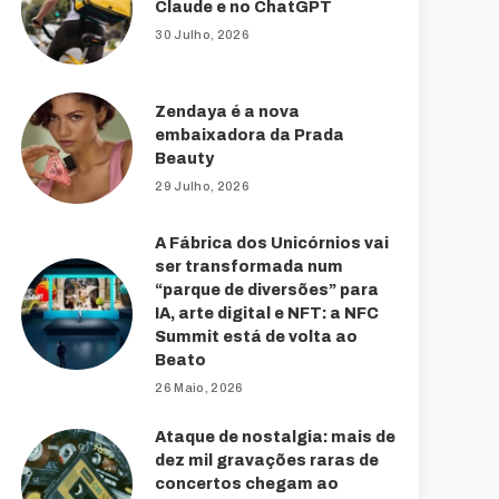
Claude e no ChatGPT
30 Julho, 2026
Zendaya é a nova
embaixadora da Prada
Beauty
29 Julho, 2026
A Fábrica dos Unicórnios vai
ser transformada num
“parque de diversões” para
IA, arte digital e NFT: a NFC
Summit está de volta ao
Beato
26 Maio, 2026
Ataque de nostalgia: mais de
dez mil gravações raras de
concertos chegam ao