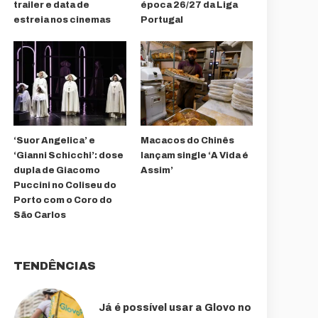
trailer e data de
época 26/27 da Liga
estreia nos cinemas
Portugal
‘Suor Angelica’ e
Macacos do Chinês
‘Gianni Schicchi’: dose
lançam single ‘A Vida é
dupla de Giacomo
Assim’
Puccini no Coliseu do
Porto com o Coro do
São Carlos
TENDÊNCIAS
Já é possível usar a Glovo no