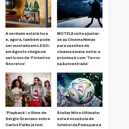
A verdade está lá fora
MOTELX volta a juntar-
e, agora, também pode
se ao Cinema Nimas
ser montada em LEGO:
para sessões de
em Agosto chega um
cinema à meia-noite: a
set Icons de ‘Ficheiros
próxima é com ‘Terror
Secretos’
na Autoestrada’
‘Playback’: o filme de
Stellar Nitro Ultimate:
Sérgio Graciano sobre
esta é nova bola de
Carlos Paião já tem
futebol da Puma para a