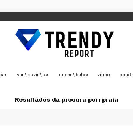
cias
ver \ ouvir \ ler
comer \ beber
viajar
condu
Resultados da procura por:
praia