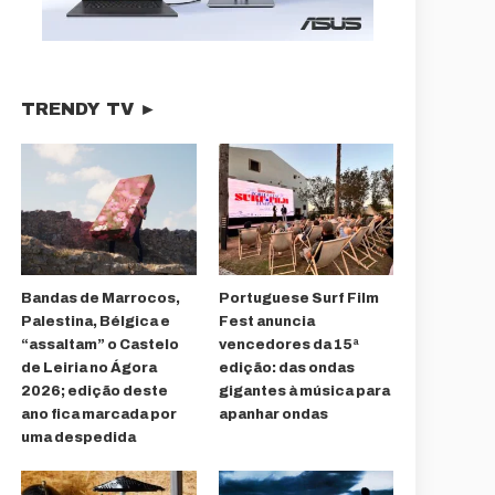
TRENDY TV ►
Bandas de Marrocos,
Portuguese Surf Film
Palestina, Bélgica e
Fest anuncia
“assaltam” o Castelo
vencedores da 15ª
de Leiria no Ágora
edição: das ondas
2026; edição deste
gigantes à música para
ano fica marcada por
apanhar ondas
uma despedida