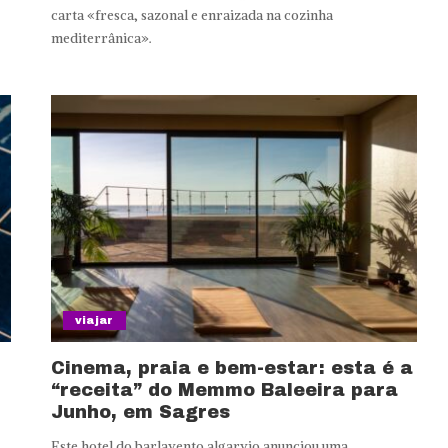
carta «fresca, sazonal e enraizada na cozinha
mediterrânica».
viajar
Cinema, praia e bem-estar: esta é a
“receita” do Memmo Baleeira para
Junho, em Sagres
Este hotel do barlavento algarvio anunciou uma