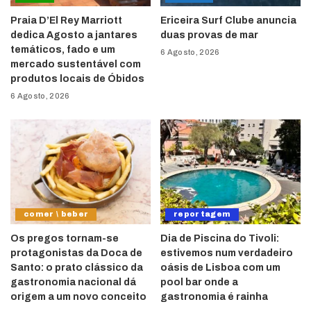
Praia D’El Rey Marriott
Ericeira Surf Clube anuncia
dedica Agosto a jantares
duas provas de mar
temáticos, fado e um
6 Agosto, 2026
mercado sustentável com
produtos locais de Óbidos
6 Agosto, 2026
comer \ beber
reportagem
Os pregos tornam-se
Dia de Piscina do Tivoli:
protagonistas da Doca de
estivemos num verdadeiro
Santo: o prato clássico da
oásis de Lisboa com um
gastronomia nacional dá
pool bar onde a
origem a um novo conceito
gastronomia é rainha