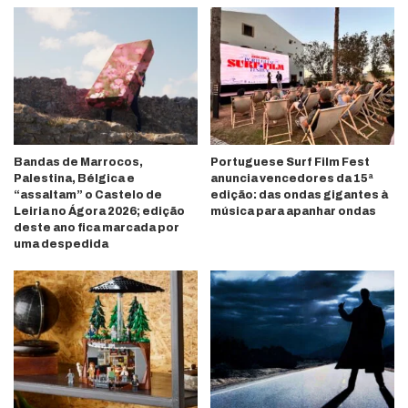
Bandas de Marrocos,
Portuguese Surf Film Fest
Palestina, Bélgica e
anuncia vencedores da 15ª
“assaltam” o Castelo de
edição: das ondas gigantes à
Leiria no Ágora 2026; edição
música para apanhar ondas
deste ano fica marcada por
uma despedida