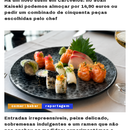
Há um novo sushi em Carcvelos: no Soan
Kaiseki podemos almoçar por 14,90 euros ou
pedir um combinado de cinquenta peças
escolhidas pelo chef
comer \ beber
reportagem
Entradas irrepreensíveis, peixe delicado,
sobremesas indulgentes e um ramen que não