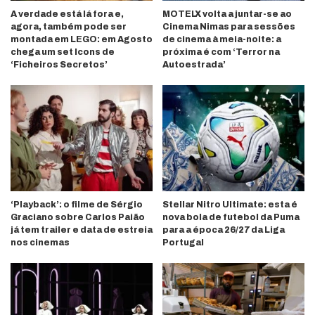
A verdade está lá fora e,
MOTELX volta a juntar-se ao
agora, também pode ser
Cinema Nimas para sessões
montada em LEGO: em Agosto
de cinema à meia-noite: a
chega um set Icons de
próxima é com ‘Terror na
‘Ficheiros Secretos’
Autoestrada’
‘Playback’: o filme de Sérgio
Stellar Nitro Ultimate: esta é
Graciano sobre Carlos Paião
nova bola de futebol da Puma
já tem trailer e data de estreia
para a época 26/27 da Liga
nos cinemas
Portugal