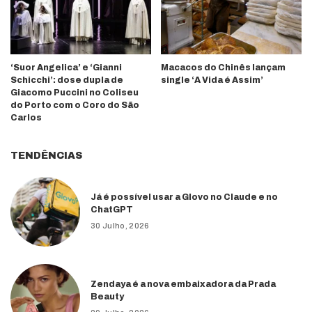
‘Suor Angelica’ e ‘Gianni
Macacos do Chinês lançam
Schicchi’: dose dupla de
single ‘A Vida é Assim’
Giacomo Puccini no Coliseu
do Porto com o Coro do São
Carlos
TENDÊNCIAS
Já é possível usar a Glovo no Claude e no
ChatGPT
30 Julho, 2026
Zendaya é a nova embaixadora da Prada
Beauty