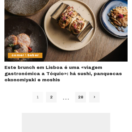
comer \ beber
Este brunch em Lisboa é uma «viagem
gastronómica a Tóquio»: há sushi, panquecas
okonomiyaki e moshis
…
1
2
28