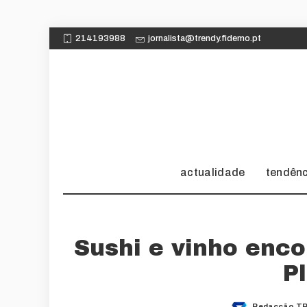
214193988
jornalista@trendy.fidemo.pt
actualidade
tendên
Sushi e vinho enc
P
Redacção TR