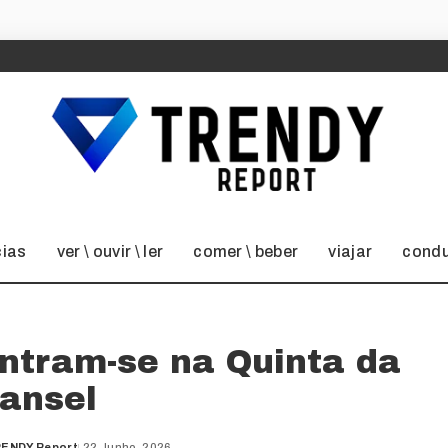
cias
ver \ ouvir \ ler
comer \ beber
viajar
condu
ontram-se na Quinta da
lansel
ENDY Report
22 Junho, 2026