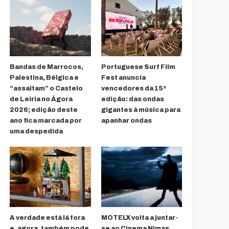
Bandas de Marrocos,
Portuguese Surf Film
Palestina, Bélgica e
Fest anuncia
“assaltam” o Castelo
vencedores da 15ª
de Leiria no Ágora
edição: das ondas
2026; edição deste
gigantes à música para
ano fica marcada por
apanhar ondas
uma despedida
A verdade está lá fora
MOTELX volta a juntar-
e, agora, também pode
se ao Cinema Nimas