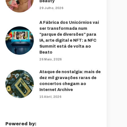
Beauty
29 Julho, 2026
A Fábrica dos Unicórnios vai
ser transformada num
“parque de diversões” para
IA, arte digital e NFT: a NFC
Summit está de volta ao
Beato
26 Maio, 2026
Ataque de nostalgia: mais de
dez mil gravações raras de
concertos chegam ao
Internet Archive
15 Abril, 2026
Powered by: