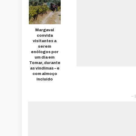
Margaval
convida
visitantes a
serem
enólogos por
um dia em
Tomar, durante
as vindimas – e
com almoço
incluído
– 