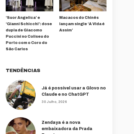
‘Suor Angelica’ e
Macacos do Chinês
‘Gianni Schicchi’: dose
lançam single ‘A Vida é
dupla de Giacomo
Assim’
Puccini no Coliseu do
Porto com o Coro do
São Carlos
TENDÊNCIAS
Já é possível usar a Glovo no
Claude e no ChatGPT
30 Julho, 2026
Zendaya é a nova
embaixadora da Prada