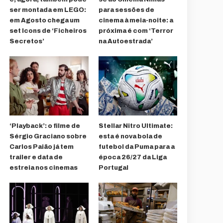
ser montada em LEGO:
para sessões de
em Agosto chega um
cinema à meia-noite: a
set Icons de ‘Ficheiros
próxima é com ‘Terror
Secretos’
na Autoestrada’
‘Playback’: o filme de
Stellar Nitro Ultimate:
Sérgio Graciano sobre
esta é nova bola de
Carlos Paião já tem
futebol da Puma para a
trailer e data de
época 26/27 da Liga
estreia nos cinemas
Portugal