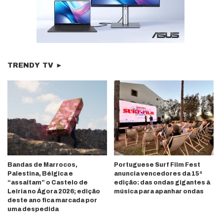
TRENDY TV ►
Bandas de Marrocos,
Portuguese Surf Film Fest
Palestina, Bélgica e
anuncia vencedores da 15ª
“assaltam” o Castelo de
edição: das ondas gigantes à
Leiria no Ágora 2026; edição
música para apanhar ondas
deste ano fica marcada por
uma despedida