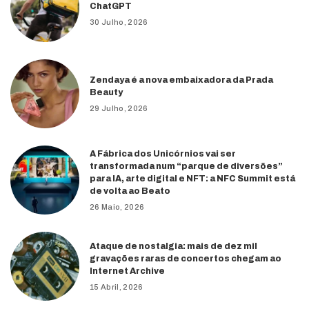
ChatGPT
30 Julho, 2026
Zendaya é a nova embaixadora da Prada
Beauty
29 Julho, 2026
A Fábrica dos Unicórnios vai ser
transformada num “parque de diversões”
para IA, arte digital e NFT: a NFC Summit está
de volta ao Beato
26 Maio, 2026
Ataque de nostalgia: mais de dez mil
gravações raras de concertos chegam ao
Internet Archive
15 Abril, 2026