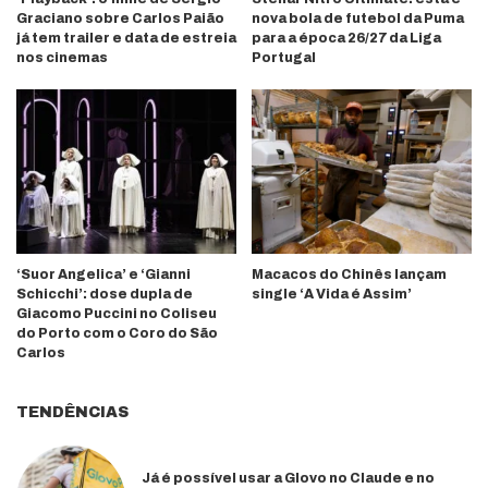
Graciano sobre Carlos Paião
nova bola de futebol da Puma
já tem trailer e data de estreia
para a época 26/27 da Liga
nos cinemas
Portugal
‘Suor Angelica’ e ‘Gianni
Macacos do Chinês lançam
Schicchi’: dose dupla de
single ‘A Vida é Assim’
Giacomo Puccini no Coliseu
do Porto com o Coro do São
Carlos
TENDÊNCIAS
Já é possível usar a Glovo no Claude e no