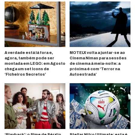
A verdade está lá fora e,
MOTELX volta a juntar-se ao
agora, também pode ser
Cinema Nimas para sessões
montada em LEGO: em Agosto
de cinema à meia-noite: a
chega um set Icons de
próxima é com ‘Terror na
‘Ficheiros Secretos’
Autoestrada’
‘Playback’: o filme de Sérgio
Stellar Nitro Ultimate: esta é