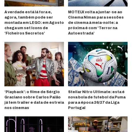
A verdade está lá fora e,
MOTELX volta a juntar-se ao
agora, também pode ser
Cinema Nimas para sessões
montada em LEGO: em Agosto
de cinema à meia-noite: a
chega um set Icons de
próxima é com ‘Terror na
‘Ficheiros Secretos’
Autoestrada’
‘Playback’: o filme de Sérgio
Stellar Nitro Ultimate: esta é
Graciano sobre Carlos Paião
nova bola de futebol da Puma
já tem trailer e data de estreia
para a época 26/27 da Liga
nos cinemas
Portugal