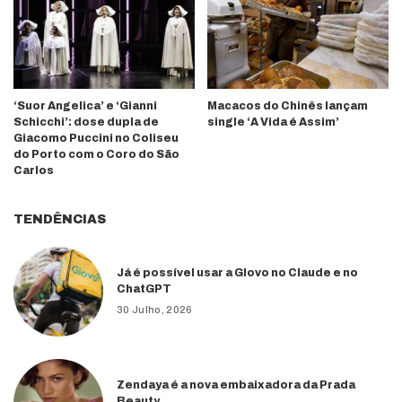
‘Suor Angelica’ e ‘Gianni
Macacos do Chinês lançam
Schicchi’: dose dupla de
single ‘A Vida é Assim’
Giacomo Puccini no Coliseu
do Porto com o Coro do São
Carlos
TENDÊNCIAS
Já é possível usar a Glovo no Claude e no
ChatGPT
30 Julho, 2026
Zendaya é a nova embaixadora da Prada
Beauty