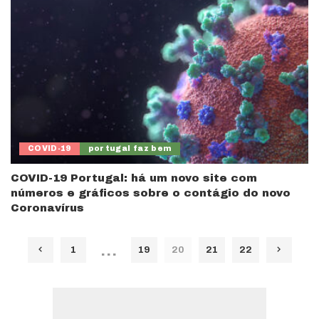
COVID-19
portugal faz bem
COVID-19 Portugal: há um novo site com
números e gráficos sobre o contágio do novo
Coronavírus
…
1
19
20
21
22