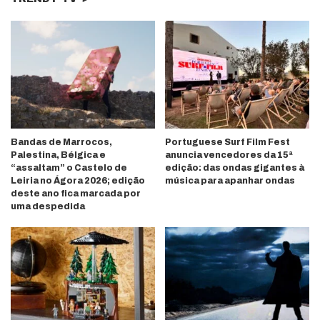
Bandas de Marrocos,
Portuguese Surf Film Fest
Palestina, Bélgica e
anuncia vencedores da 15ª
“assaltam” o Castelo de
edição: das ondas gigantes à
Leiria no Ágora 2026; edição
música para apanhar ondas
deste ano fica marcada por
uma despedida