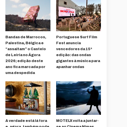
Bandas de Marrocos,
Portuguese Surf Film
Palestina, Bélgica e
Fest anuncia
“assaltam” o Castelo
vencedores da 15ª
de Leiria no Ágora
edição: das ondas
2026; edição deste
gigantes à música para
ano fica marcada por
apanhar ondas
uma despedida
A verdade está lá fora
MOTELX volta a juntar-
e, agora, também pode
se ao Cinema Nimas