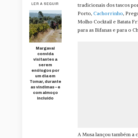
tradicionais dos tascos p
LER A SEGUIR
Porto,
Cachorrinho
, Preg
Molho Cocktail e Batata Fr
para as Bifanas e para o C
Margaval
convida
visitantes a
serem
enólogos por
um dia em
Tomar, durante
as vindimas – e
com almoço
incluído
A Musa lançou também a c