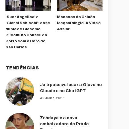
‘Suor Angelica’ e
Macacos do Chinês
‘Gianni Schicchi’: dose
lançam single ‘A Vida é
dupla de Giacomo
Assim’
Puccini no Coliseu do
Porto com o Coro do
São Carlos
TENDÊNCIAS
Já é possível usar a Glovo no
Claude e no ChatGPT
30 Julho, 2026
Zendaya é a nova
embaixadora da Prada