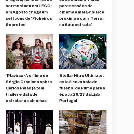
ser montada em LEGO:
para sessões de
em Agosto chega um
cinema à meia-noite: a
set Icons de ‘Ficheiros
próxima é com ‘Terror
Secretos’
na Autoestrada’
‘Playback’: o filme de
Stellar Nitro Ultimate:
Sérgio Graciano sobre
esta é nova bola de
Carlos Paião já tem
futebol da Puma para a
trailer e data de
época 26/27 da Liga
estreia nos cinemas
Portugal