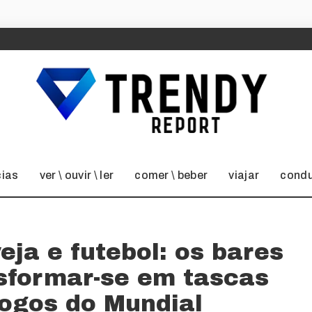
cias
ver \ ouvir \ ler
comer \ beber
viajar
condu
eja e futebol: os bares
sformar-se em tascas
jogos do Mundial