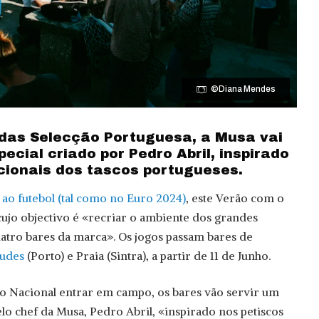
©Diana Mendes
 das Selecção Portuguesa, a Musa vai
ecial criado por Pedro Abril, inspirado
icionais dos tascos portugueses.
 ao futebol (tal como no Euro 2024)
, este Verão com o
 cujo objectivo é «recriar o ambiente dos grandes
uatro bares da marca». Os jogos passam bares de
tudes
(Porto) e Praia (Sintra), a partir de 11 de Junho.
o Nacional entrar em campo, os bares vão servir um
lo chef da Musa, Pedro Abril, «inspirado nos petiscos