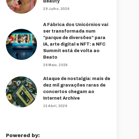
Beauty
29 Julho, 2026
A Fábrica dos Unicórnios vai
ser transformada num
“parque de diversões” para
IA, arte digital e NFT: a NFC
Summit está de volta ao
Beato
26 Maio, 2026
Ataque de nostalgia: mais de
dez mil gravações raras de
concertos chegam ao
Internet Archive
15 Abril, 2026
Powered by: