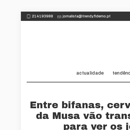
214193988
jornalista@trendy.fidemo.pt
actualidade
tendên
Entre bifanas, cerv
da Musa vão tran
para ver os 