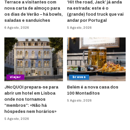
Terrace a visitantes com
‘Hit the road, Jack’ já anda
nova carta de almoço para
na estrada: este é o
os dias de Verão – há bowls,
(grande) food truck que vai
saladas e sanduíches
andar por Portugal
6 Agosto, 2026
5 Agosto, 2026
viajar
breves
JNcQUOI prepara-se para
Belém é a nova casa dos
abrir um hotel em Lisboa
100 Montaditos
onde nos tornamos
5 Agosto, 2026
“membros”: «Não há
hóspedes nem horários»
5 Agosto, 2026