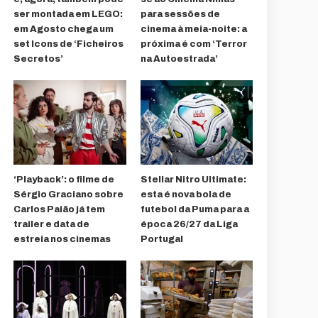
ser montada em LEGO:
para sessões de
em Agosto chega um
cinema à meia-noite: a
set Icons de ‘Ficheiros
próxima é com ‘Terror
Secretos’
na Autoestrada’
‘Playback’: o filme de
Stellar Nitro Ultimate:
Sérgio Graciano sobre
esta é nova bola de
Carlos Paião já tem
futebol da Puma para a
trailer e data de
época 26/27 da Liga
estreia nos cinemas
Portugal