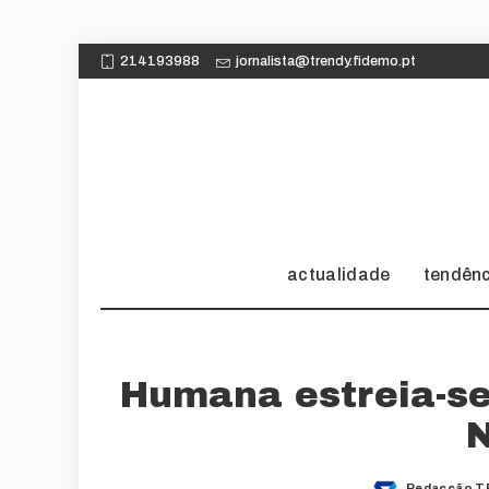
214193988
jornalista@trendy.fidemo.pt
actualidade
tendên
Humana estreia-s
N
Redacção T