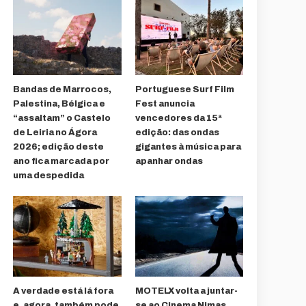
Bandas de Marrocos,
Portuguese Surf Film
Palestina, Bélgica e
Fest anuncia
“assaltam” o Castelo
vencedores da 15ª
de Leiria no Ágora
edição: das ondas
2026; edição deste
gigantes à música para
ano fica marcada por
apanhar ondas
uma despedida
A verdade está lá fora
MOTELX volta a juntar-
e, agora, também pode
se ao Cinema Nimas