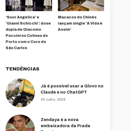
‘Suor Angelica’ e
Macacos do Chinês
‘Gianni Schicchi’: dose
lançam single ‘A Vida é
dupla de Giacomo
Assim’
Puccini no Coliseu do
Porto com o Coro do
São Carlos
TENDÊNCIAS
Já é possível usar a Glovo no
Claude e no ChatGPT
30 Julho, 2026
Zendaya é a nova
embaixadora da Prada