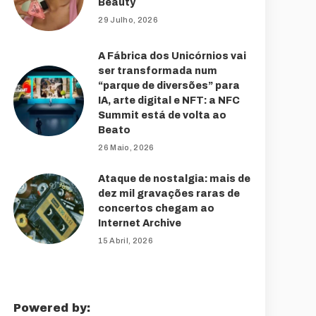
Beauty
29 Julho, 2026
A Fábrica dos Unicórnios vai
ser transformada num
“parque de diversões” para
IA, arte digital e NFT: a NFC
Summit está de volta ao
Beato
26 Maio, 2026
Ataque de nostalgia: mais de
dez mil gravações raras de
concertos chegam ao
Internet Archive
15 Abril, 2026
Powered by: