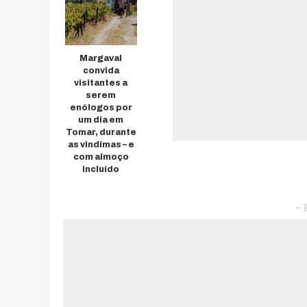
Margaval
convida
visitantes a
serem
enólogos por
um dia em
Tomar, durante
as vindimas – e
com almoço
incluído
– 