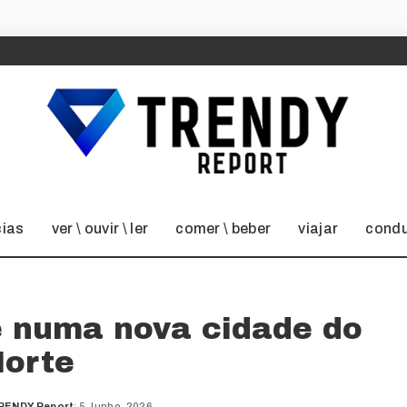
cias
ver \ ouvir \ ler
comer \ beber
viajar
condu
e numa nova cidade do
orte
RENDY Report
5 Junho, 2026