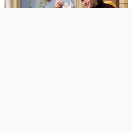
A marca assinala os 25 anos da saga ‘O
Senhor dos Anéis’ com um dos maiores sets
LEGO Icons de sempre, inspirado na Cidade
Branca de Gondor.
A linha LEGO deste universo criado por
Tolkien
é
conhecida por ter alguns sets gigantes e, agora, há um
novo líder nesta tabela. Rivendell (6167 peças) deixou de
estar em primeiro e cede a posição ‘O Senhor dos