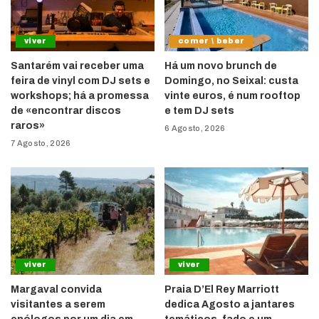
viver
comer \ beber
Santarém vai receber uma
Há um novo brunch de
feira de vinyl com DJ sets e
Domingo, no Seixal: custa
workshops; há a promessa
vinte euros, é num rooftop
de «encontrar discos
e tem DJ sets
raros»
6 Agosto, 2026
7 Agosto, 2026
viver
viver
Margaval convida
Praia D’El Rey Marriott
visitantes a serem
dedica Agosto a jantares