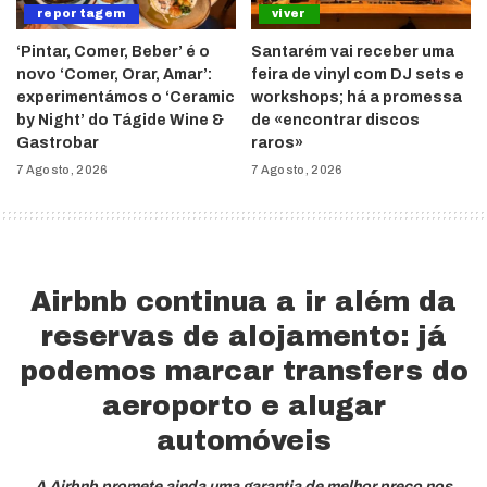
reportagem
viver
‘Pintar, Comer, Beber’ é o
Santarém vai receber uma
novo ‘Comer, Orar, Amar’:
feira de vinyl com DJ sets e
experimentámos o ‘Ceramic
workshops; há a promessa
by Night’ do Tágide Wine &
de «encontrar discos
Gastrobar
raros»
7 Agosto, 2026
7 Agosto, 2026
Airbnb continua a ir além da
reservas de alojamento: já
podemos marcar transfers do
aeroporto e alugar
automóveis
A Airbnb promete ainda uma garantia de melhor preço nos