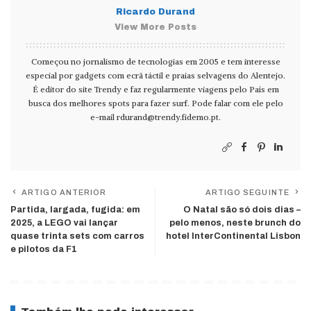
Ricardo Durand
View More Posts
Começou no jornalismo de tecnologias em 2005 e tem interesse
especial por gadgets com ecrã táctil e praias selvagens do Alentejo.
É editor do site Trendy e faz regularmente viagens pelo País em
busca dos melhores spots para fazer surf. Pode falar com ele pelo
e-mail
rdurand@trendy.fidemo.pt
.
ARTIGO ANTERIOR
ARTIGO SEGUINTE
Partida, largada, fugida: em
O Natal são só dois dias –
2025, a LEGO vai lançar
pelo menos, neste brunch do
quase trinta sets com carros
hotel InterContinental Lisbon
e pilotos da F1