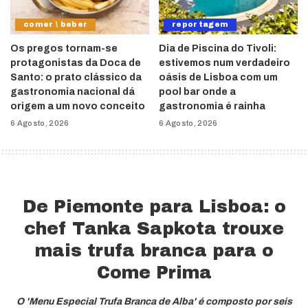
comer \ beber
reportagem
Os pregos tornam-se
Dia de Piscina do Tivoli:
protagonistas da Doca de
estivemos num verdadeiro
Santo: o prato clássico da
oásis de Lisboa com um
gastronomia nacional dá
pool bar onde a
origem a um novo conceito
gastronomia é rainha
6 Agosto, 2026
6 Agosto, 2026
De Piemonte para Lisboa: o
chef Tanka Sapkota trouxe
mais trufa branca para o
Come Prima
O 'Menu Especial Trufa Branca de Alba' é composto por seis