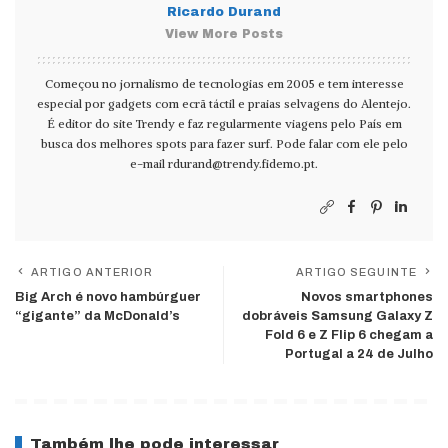
Ricardo Durand
View More Posts
Começou no jornalismo de tecnologias em 2005 e tem interesse
especial por gadgets com ecrã táctil e praias selvagens do Alentejo.
É editor do site Trendy e faz regularmente viagens pelo País em
busca dos melhores spots para fazer surf. Pode falar com ele pelo
e-mail
rdurand@trendy.fidemo.pt
.
ARTIGO ANTERIOR
ARTIGO SEGUINTE
Big Arch é novo hambúrguer
Novos smartphones
“gigante” da McDonald’s
dobráveis Samsung Galaxy Z
Fold 6 e Z Flip 6 chegam a
Portugal a 24 de Julho
Também lhe pode interessar