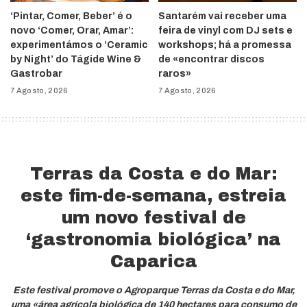
‘Pintar, Comer, Beber’ é o
Santarém vai receber uma
novo ‘Comer, Orar, Amar’:
feira de vinyl com DJ sets e
experimentámos o ‘Ceramic
workshops; há a promessa
by Night’ do Tágide Wine &
de «encontrar discos
Gastrobar
raros»
7 Agosto, 2026
7 Agosto, 2026
Terras da Costa e do Mar:
este fim-de-semana, estreia
um novo festival de
‘gastronomia biológica’ na
Caparica
Este festival promove o Agroparque Terras da Costa e do Mar,
uma «área agrícola biológica de 140 hectares para consumo de