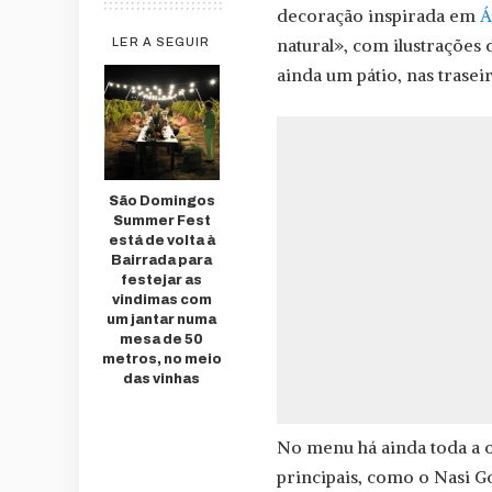
decoração inspirada em
Á
natural», com ilustrações
LER A SEGUIR
ainda um pátio, nas traseir
São Domingos
Summer Fest
está de volta à
Bairrada para
festejar as
vindimas com
um jantar numa
mesa de 50
metros, no meio
das vinhas
No menu há ainda toda a of
principais, como o Nasi 