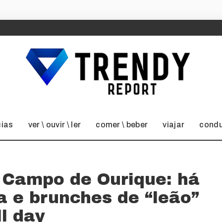
cias
ver \ ouvir \ ler
comer \ beber
viajar
condu
a Campo de Ourique: há
a e brunches de “leão”
ll day