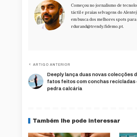
Começou no jornalismo de tecnolog
táctil e praias selvagens do Alente
em busca dos melhores spots para f
rdurand@trendy.fidemo.pt
.
ARTIGO ANTERIOR
Deeply lança duas novas colecções 
fatos feitos com conchas recicladas 
pedra calcária
Também lhe pode interessar