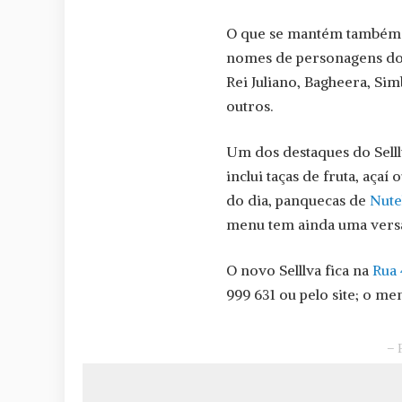
O que se mantém também s
nomes de personagens do
Rei Juliano, Bagheera, Si
outros.
Um dos destaques do Selll
inclui taças de fruta, açaí
do dia, panquecas de
Nute
menu tem ainda uma versão
O novo Selllva fica na
Rua 
999 631 ou pelo site; o m
– 