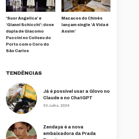
‘Suor Angelica’ e
Macacos do Chinês
‘Gianni Schicchi’: dose
lançam single ‘A Vida é
dupla de Giacomo
Assim’
Puccini no Coliseu do
Porto com o Coro do
São Carlos
TENDÊNCIAS
Já é possível usar a Glovo no
Claude e no ChatGPT
30 Julho, 2026
Zendaya é a nova
embaixadora da Prada