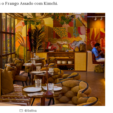
u o Frango Assado com Kimchi.
©Selllva