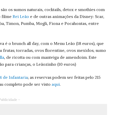
ão os sumos naturais, cocktails, detox e smothies com
 filme
Rei Leão
e de outras animações da Disney: Scar,
mba, Timon, Pumba, Mogli, Fiona e Pocahontas, entre
va é o brunch all day, com o Menu Leão (18 euros), que
 ou frutas; torradas, ovos florentine, ovos mexidos; sumo
lla
, de ricotta ou com manteiga de amendoim. Este
 para crianças, o Leãozinho (10 euros)
4 de Infantaria
; as reservas podem ser feitas pelo 215
enu completo pode ser visto
aqui
.
Publicidade –