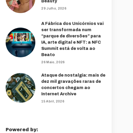
Beauty
29 Julho, 2026
A Fábrica dos Unicórnios vai
ser transformada num
“parque de diversões” para
IA, arte digital e NFT: a NFC
Summit está de volta ao
Beato
26 Maio, 2026
Ataque de nostalgia: mais de
dez mil gravações raras de
concertos chegam ao
Internet Archive
15 Abril, 2026
Powered by: