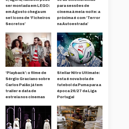
ser montada em LEGO:
para sessões de
em Agosto chega um
cinema à meia-noite: a
set Icons de ‘Ficheiros
próxima é com ‘Terror
Secretos’
na Autoestrada’
‘Playback’: o filme de
Stellar Nitro Ultimate:
Sérgio Graciano sobre
esta é nova bola de
Carlos Paião já tem
futebol da Puma para a
trailer e data de
época 26/27 da Liga
estreia nos cinemas
Portugal