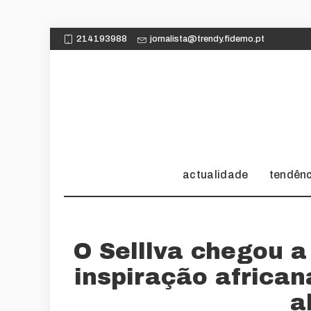
214193988
jornalista@trendy.fidemo.pt
actualidade
tendên
O Selllva chegou 
inspiração african
a