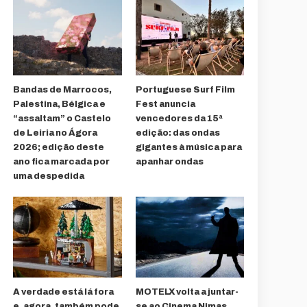
Bandas de Marrocos,
Portuguese Surf Film
Palestina, Bélgica e
Fest anuncia
“assaltam” o Castelo
vencedores da 15ª
de Leiria no Ágora
edição: das ondas
2026; edição deste
gigantes à música para
ano fica marcada por
apanhar ondas
uma despedida
A verdade está lá fora
MOTELX volta a juntar-
e, agora, também pode
se ao Cinema Nimas