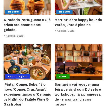
breves
breves
A Padaria Portuguesa e Olá
Marriott abre happy hour de
criam croissants com
Verão junto à piscina
gelado
7 Agosto, 2026
7 Agosto, 2026
reportagem
viver
‘Pintar, Comer, Beber’ é o
Santarém vai receber uma
novo ‘Comer, Orar, Amar’:
feira de vinyl com DJ sets e
experimentámos o ‘Ceramic
workshops; há a promessa
by Night’ do Tágide Wine &
de «encontrar discos
Gastrobar
raros»