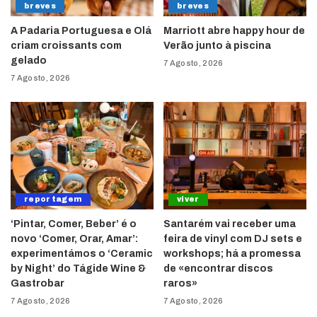
breves
breves
A Padaria Portuguesa e Olá
Marriott abre happy hour de
criam croissants com
Verão junto à piscina
gelado
7 Agosto, 2026
7 Agosto, 2026
reportagem
viver
‘Pintar, Comer, Beber’ é o
Santarém vai receber uma
novo ‘Comer, Orar, Amar’:
feira de vinyl com DJ sets e
experimentámos o ‘Ceramic
workshops; há a promessa
by Night’ do Tágide Wine &
de «encontrar discos
Gastrobar
raros»
7 Agosto, 2026
7 Agosto, 2026