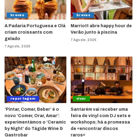
breves
breves
A Padaria Portuguesa e Olá
Marriott abre happy hour de
criam croissants com
Verão junto à piscina
gelado
7 Agosto, 2026
7 Agosto, 2026
reportagem
viver
‘Pintar, Comer, Beber’ é o
Santarém vai receber uma
novo ‘Comer, Orar, Amar’:
feira de vinyl com DJ sets e
experimentámos o ‘Ceramic
workshops; há a promessa
by Night’ do Tágide Wine &
de «encontrar discos
Gastrobar
raros»