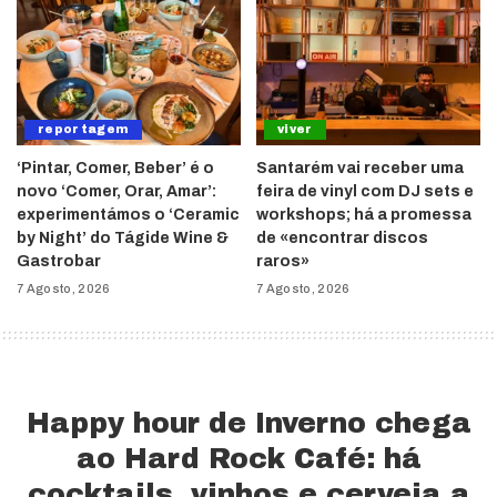
reportagem
viver
‘Pintar, Comer, Beber’ é o
Santarém vai receber uma
novo ‘Comer, Orar, Amar’:
feira de vinyl com DJ sets e
experimentámos o ‘Ceramic
workshops; há a promessa
by Night’ do Tágide Wine &
de «encontrar discos
Gastrobar
raros»
7 Agosto, 2026
7 Agosto, 2026
Happy hour de Inverno chega
ao Hard Rock Café: há
cocktails, vinhos e cerveja a