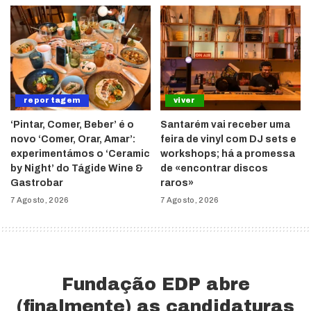
reportagem
viver
‘Pintar, Comer, Beber’ é o
Santarém vai receber uma
novo ‘Comer, Orar, Amar’:
feira de vinyl com DJ sets e
experimentámos o ‘Ceramic
workshops; há a promessa
by Night’ do Tágide Wine &
de «encontrar discos
Gastrobar
raros»
7 Agosto, 2026
7 Agosto, 2026
Fundação EDP abre
(finalmente) as candidaturas