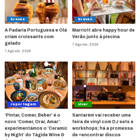
breves
breves
A Padaria Portuguesa e Olá
Marriott abre happy hour de
criam croissants com
Verão junto à piscina
gelado
7 Agosto, 2026
7 Agosto, 2026
reportagem
viver
‘Pintar, Comer, Beber’ é o
Santarém vai receber uma
novo ‘Comer, Orar, Amar’:
feira de vinyl com DJ sets e
experimentámos o ‘Ceramic
workshops; há a promessa
by Night’ do Tágide Wine &
de «encontrar discos