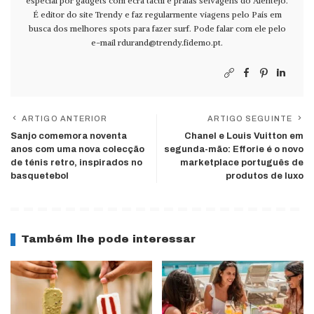
especial por gadgets com ecrã táctil e praias selvagens do Alentejo.
É editor do site Trendy e faz regularmente viagens pelo País em
busca dos melhores spots para fazer surf. Pode falar com ele pelo
e-mail
rdurand@trendy.fidemo.pt
.
ARTIGO ANTERIOR
ARTIGO SEGUINTE
Sanjo comemora noventa
Chanel e Louis Vuitton em
anos com uma nova colecção
segunda-mão: Efforie é o novo
de ténis retro, inspirados no
marketplace português de
basquetebol
produtos de luxo
Também lhe pode interessar