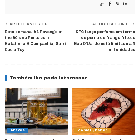
ARTIGO ANTERIOR
ARTIGO SEGUINTE
Esta semana, há Revenge of
KFC lança perfume em forma
the 90’s no Porto com
de perna de frango frito: o
Batatinha & Companhia, Safri
Eau D’Uardo está limitado a 4
Duo e Toy
mil unidades
Também lhe pode interessar
breves
comer \ beber