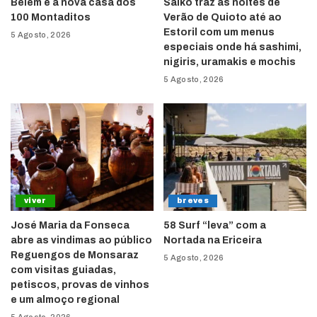
Belém é a nova casa dos
Saikō traz as noites de
100 Montaditos
Verão de Quioto até ao
Estoril com um menus
5 Agosto, 2026
especiais onde há sashimi,
nigiris, uramakis e mochis
5 Agosto, 2026
viver
breves
José Maria da Fonseca
58 Surf “leva” com a
abre as vindimas ao público
Nortada na Ericeira
Reguengos de Monsaraz
5 Agosto, 2026
com visitas guiadas,
petiscos, provas de vinhos
e um almoço regional
5 Agosto, 2026