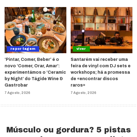
reportagem
viver
‘Pintar, Comer, Beber’ é o
Santarém vai receber uma
novo ‘Comer, Orar, Amar’:
feira de vinyl com DJ sets e
experimentámos o ‘Ceramic
workshops; há a promessa
by Night’ do Tágide Wine &
de «encontrar discos
Gastrobar
raros»
7 Agosto, 2026
7 Agosto, 2026
Músculo ou gordura? 5 pistas