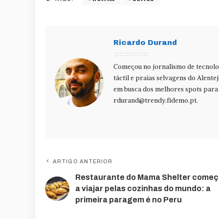
Ricardo Durand
Começou no jornalismo de tecnolog
táctil e praias selvagens do Alente
em busca dos melhores spots para f
rdurand@trendy.fidemo.pt
.
ARTIGO ANTERIOR
Restaurante do Mama Shelter come
a viajar pelas cozinhas do mundo: a
primeira paragem é no Peru