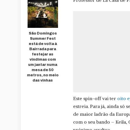
Professor de La Casa de Pa
São Domingos
Summer Fest
está de volta à
Bairrada para
festejar as
vindimas com
um jantar numa
mesa de 50
metros, no meio
das vinhas
Este spin-off vai ter
oito 
estreia. Para já, ainda só 
de maior ladrão da Europa
com o seu bando – Keila, 
próximo assalto».