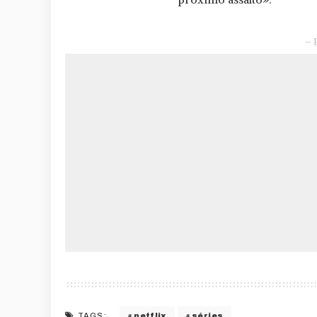
– 
netflix
séries
TAGS: