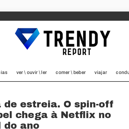
cias
ver \ ouvir \ ler
comer \ beber
viajar
condu
 de estreia. O spin-off
el chega à Netflix no
l do ano