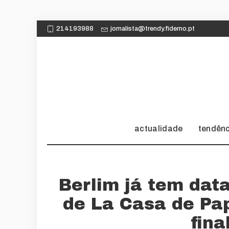
214193988
jornalista@trendy.fidemo.pt
actualidade
tendên
Berlim já tem data
de La Casa de Pap
fina