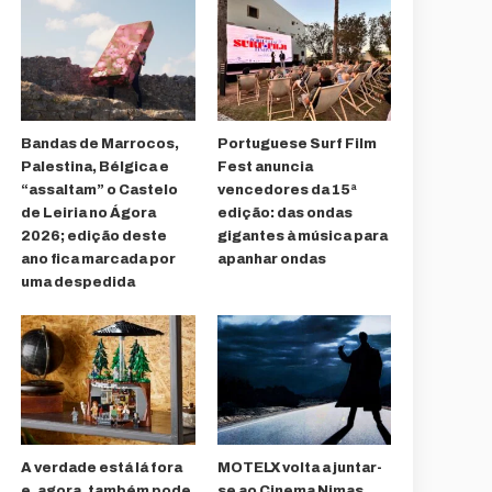
Bandas de Marrocos,
Portuguese Surf Film
Palestina, Bélgica e
Fest anuncia
“assaltam” o Castelo
vencedores da 15ª
de Leiria no Ágora
edição: das ondas
2026; edição deste
gigantes à música para
ano fica marcada por
apanhar ondas
uma despedida
A verdade está lá fora
MOTELX volta a juntar-
e, agora, também pode
se ao Cinema Nimas