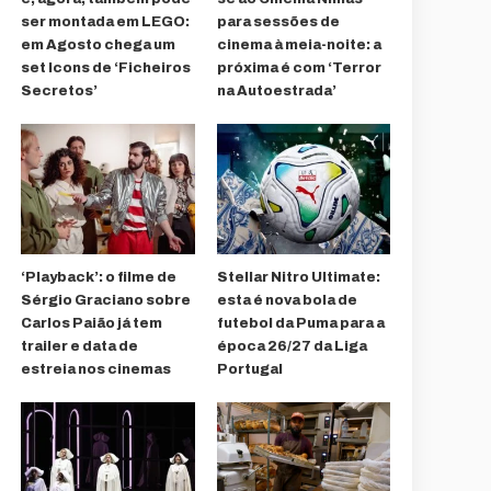
ser montada em LEGO:
para sessões de
em Agosto chega um
cinema à meia-noite: a
set Icons de ‘Ficheiros
próxima é com ‘Terror
Secretos’
na Autoestrada’
‘Playback’: o filme de
Stellar Nitro Ultimate:
Sérgio Graciano sobre
esta é nova bola de
Carlos Paião já tem
futebol da Puma para a
trailer e data de
época 26/27 da Liga
estreia nos cinemas
Portugal