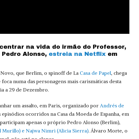
 centrar na vida do irmão do Professor,
 Pedro Alonso,
estreia na Netflix
em
o Novo, que Berlim, o spinoff de La
Casa de Papel
, chega
 se foca numa das personagens mais carismáticas desta
eia a 29 de Dezembro.
har um assalto, em Paris, organizado por
Andrés de
os episódios ocorridos na Casa da Moeda de Espanha, em
, participam apenas o próprio Pedro Alonso (Berlim),
l Murillo) e Najwa Nimri (Alicia Sierra)
. Álvaro Morte, o