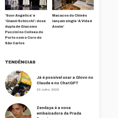
‘Suor Angelica’ e
Macacos do Chinês
‘Gianni Schicchi’: dose
lançam single ‘A Vida é
dupla de Giacomo
Assim’
Puccini no Coliseu do
Porto com o Coro do
São Carlos
TENDÊNCIAS
Já é possível usar a Glovo no
Claude e no ChatGPT
30 Julho, 2026
Zendaya é a nova
embaixadora da Prada