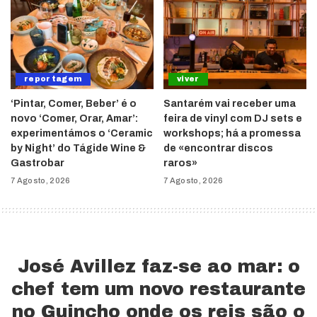
reportagem
viver
‘Pintar, Comer, Beber’ é o
Santarém vai receber uma
novo ‘Comer, Orar, Amar’:
feira de vinyl com DJ sets e
experimentámos o ‘Ceramic
workshops; há a promessa
by Night’ do Tágide Wine &
de «encontrar discos
Gastrobar
raros»
7 Agosto, 2026
7 Agosto, 2026
José Avillez faz-se ao mar: o
chef tem um novo restaurante
no Guincho onde os reis são o